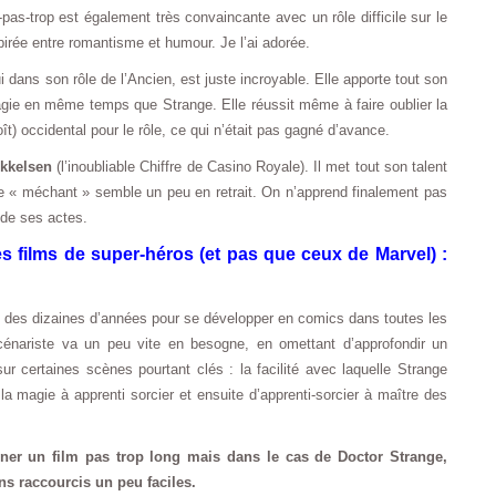
-pas-trop est également très convaincante avec un rôle difficile sur le
spirée entre romantisme et humour. Je l’ai adorée.
ui dans son rôle de l’Ancien, est juste incroyable. Elle apporte tout son
gie en même temps que Strange. Elle réussit même à faire oublier la
ît) occidental pour le rôle, ce qui n’était pas gagné d’avance.
kkelsen
(l’inoubliable Chiffre de Casino Royale). Il met tout son talent
 « méchant » semble un peu en retrait. On n’apprend finalement pas
 de ses actes.
es films de super-héros (et pas que ceux de Marvel) :
 eu des dizaines d’années pour se développer en comics dans toutes les
scénariste va un peu vite en besogne, en omettant d’approfondir un
r certaines scènes pourtant clés : la facilité avec laquelle Strange
a magie à apprenti sorcier et ensuite d’apprenti-sorcier à maître des
ner un film pas trop long mais dans le cas de Doctor Strange,
s raccourcis un peu faciles.