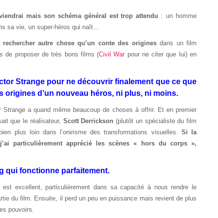
eviendrai mais son schéma général est trop attendu
: un homme
s sa vie, un super-héros qui naît…
rechercher autre chose qu’un conte des origines
dans un film
es de proposer de très bons films (
Civil War
pour ne citer que lui) en
ctor Strange pour ne découvrir finalement que ce que
les origines d’un nouveau héros, ni plus, ni moins.
or Strange a quand même beaucoup de choses à offrir. Et en premier
ait que le réalisateur,
Scott Derrickson
(plutôt un spécialiste du film
e bien plus loin dans l’onirisme des transformations visuelles.
Si la
j’ai particulièrement apprécié les scènes « hors du corps »,
ng qui fonctionne parfaitement.
) est excellent, particulièrement dans sa capacité à nous rendre le
tie du film. Ensuite, il perd un peu en puissance mais revient de plus
es pouvoirs.