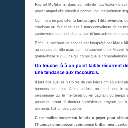
Rachel McAdams
, dans son rôle de futur/ex/on-ne-sait
papier auquel elle réussit à donner une interprétation in
Comment ne pas citer
la fantastique Tilda Swinton
, q
charisme au rôle et réussit à nous convaincre de sa ma
controverse du choix d’un acteur (d’une actrice de surcro
Enfin, le méchant de service est interprété par
Mads Mi
au service du rôle mais comme souvent chez Marvel, le
grand-chose sur lui, ce qui complique la compréhension
On touche là à un point faible récurrent d
une tendance aux raccourcis.
Il faut dire que les histoires de ces héros ont souvent
nuances possibles. Alors, parfois, on se dit que le 
personnage qui le mériterait ou en gagnant du temps su
passe du statut de docteur cartésien ne croyant pas à l
éléments fait un peu sourire.
C’est malheureusement le prix à payer pour vision
l’humour omniprésent compense brillamment certain