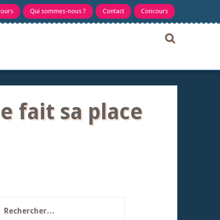
cours
Qui sommes-nous ?
Contact
Concours
e fait sa place
echercher :