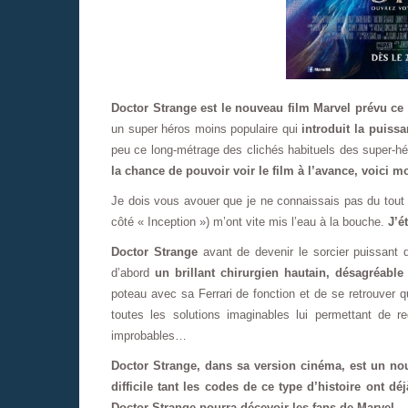
Doctor Strange est le nouveau film Marvel prévu ce 
un super héros moins populaire qui
introduit la puiss
peu ce long-métrage des clichés habituels des super-hé
la chance de pouvoir voir le film à l’avance, voici 
Je dois vous avouer que je ne connaissais pas du tout l
côté « Inception ») m’ont vite mis l’eau à la bouche.
J’ét
Doctor Strange
avant de devenir le sorcier puissant q
d’abord
un brillant chirurgien hautain, désagréabl
poteau avec sa Ferrari de fonction et de se retrouver 
toutes les solutions imaginables lui permettant de red
improbables…
Doctor Strange, dans sa version cinéma, est un nou
difficile tant les codes de ce type d’histoire ont d
Doctor Strange pourra décevoir les fans de Marvel.