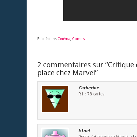
Publié dans
Cinéma
,
Comics
2 commentaires sur “
Critique 
place chez Marvel
”
Catherine
R1 : 78 cartes
k1nel
Perso, j’ai trouve ce Marvel à l