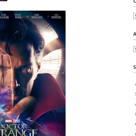
C
C
A
A
S