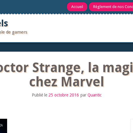
Accueil
Règlement de nos Con
ls
uple de gamers
ctor Strange, la magi
chez Marvel
Publié le
25 octobre 2016
par
Quantic
R