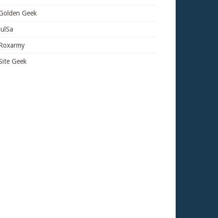
Golden Geek
JulSa
Roxarmy
Site Geek