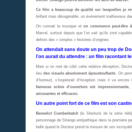
Ce film a beaucoup de qualité sur lesquelles je r
brillant mais désagréable, un événement malheureux dan
On connait la musique et
on commence peut-être à 
Marvel, surtout depuis que l’on sait qu’ils sont capabl
dehors des « simples » histoires d’origines.
On attendait sans doute un peu trop de Do
l’on aurait du attendre : un film racontant 
Mais si on met de côté cette relative déception, Doct
lieu
des visuels absolument époustouflants
. On pens
d’horreur), s’inspirerait d’Inception mais il va encor
fameuse scène d’ouverture est impressionnante, 
amusantes et efficaces.
Un autre point fort de ce film est son casti
Benedict Cumberbatch
(le Sherlock de la série télé
personnage de Strange antipathique dans la première par
belle quand le Docteur prend la mesure de ses incroyabl