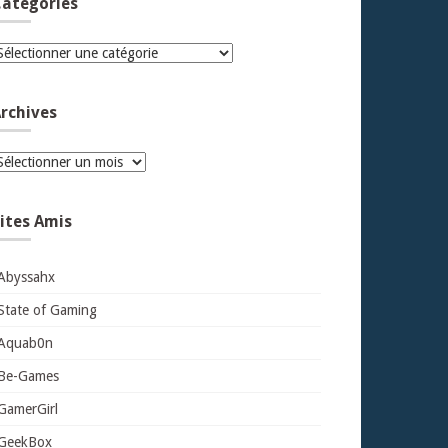
atégories
atégories
rchives
rchives
ites Amis
Abyssahx
State of Gaming
Aquab0n
Be-Games
GamerGirl
GeekBox