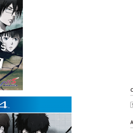
C
C
A