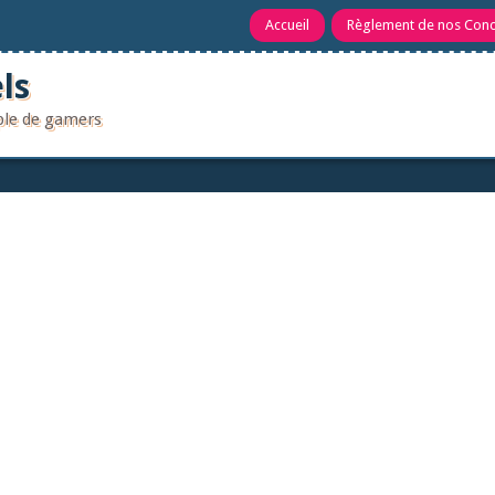
Accueil
Règlement de nos Con
ls
uple de gamers