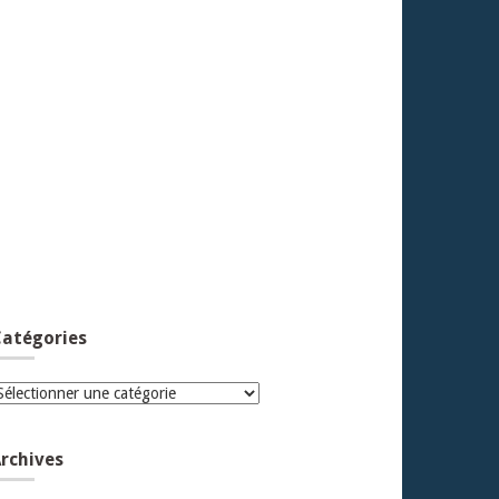
atégories
atégories
rchives