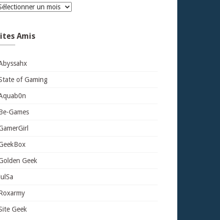
rchives
ites Amis
Abyssahx
State of Gaming
Aquab0n
Be-Games
GamerGirl
GeekBox
Golden Geek
JulSa
Roxarmy
Site Geek