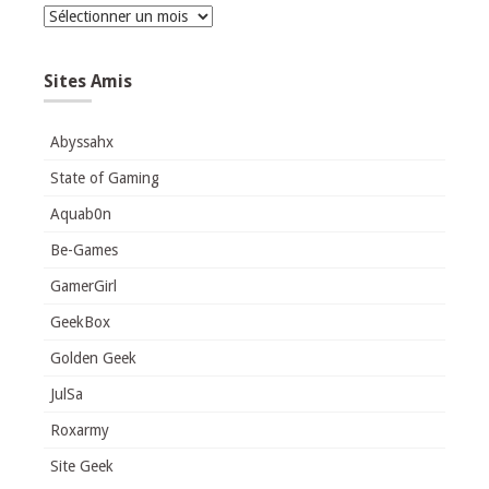
Archives
Sites Amis
Abyssahx
State of Gaming
Aquab0n
Be-Games
GamerGirl
GeekBox
Golden Geek
JulSa
Roxarmy
Site Geek