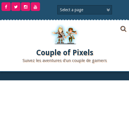
Aller
au
contenu
Couple of Pixels
Suivez les aventures d'un couple de gamers