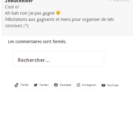
17 mai 2016
ZeBlackRider
Cool o/
Ah bah non j’ai pas gagné
Félicitations aux gagnants et merci pour organiser de tels
concours ;^)
Les commentaires sont fermés.
Rechercher :
TikTok
Twitter
Facebook
Instagram
YouTube