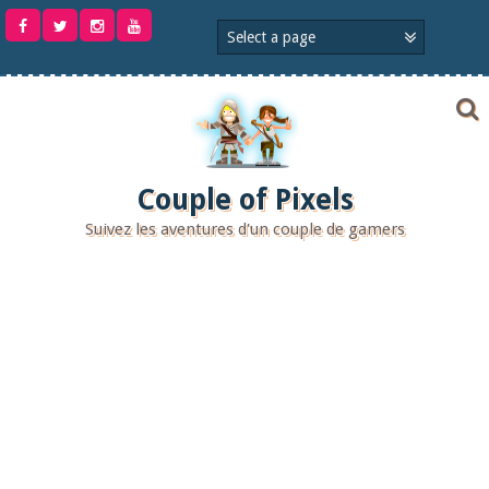
Aller
au
contenu
Couple of Pixels
Suivez les aventures d'un couple de gamers