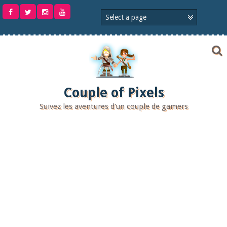
Aller
au
contenu
Couple of Pixels
Suivez les aventures d'un couple de gamers