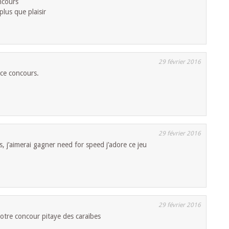
ncours
lus que plaisir
29 février 2016
 ce concours.
29 février 2016
, j’aimerai gagner need for speed j’adore ce jeu
29 février 2016
tre concour pitaye des caraïbes