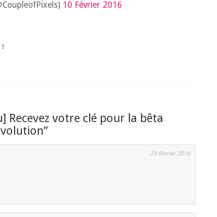
@CoupleofPixels)
10 Février 2016
 !
] Recevez votre clé pour la bêta
volution
”
29 février 2016