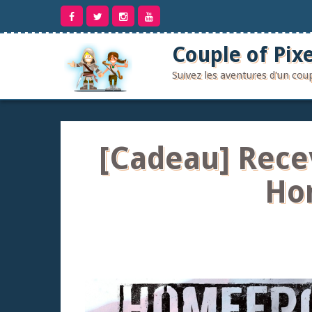
Aller
au
contenu
Couple of Pixe
Suivez les aventures d'un co
[Cadeau] Recev
Hom