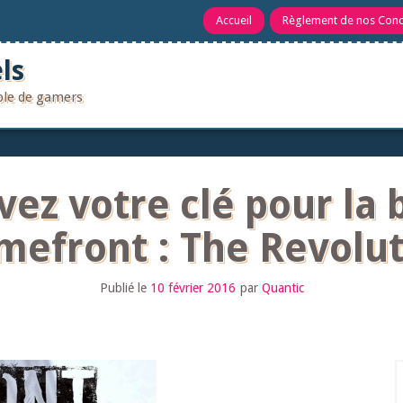
Accueil
Règlement de nos Con
ls
uple de gamers
ez votre clé pour la
efront : The Revolu
Publié le
10 février 2016
par
Quantic
R