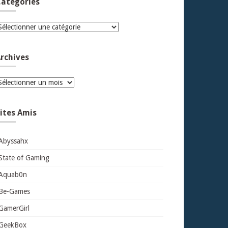
atégories
atégories
rchives
rchives
ites Amis
Abyssahx
State of Gaming
Aquab0n
Be-Games
GamerGirl
GeekBox