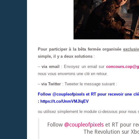
Pour participer à la bêta fermée organisée
exclusi
simple, il y a deux solutions
:
–
via email
: Envoyez un email sur
concours.cop@g
nous vous enverrons une clé en retour.
–
via Twitter
: Tweeter le message suivant :
Follow @coupleofpixels et RT pour recevoir une cl
: https://t.co/UnmVMJlqEV
ou utilisez simplement le module ci-dessous pour nous 
Follow
@coupleofpixels
et RT pour re
The Revolution sur Xb