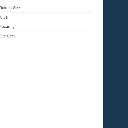
Golden Geek
JulSa
Roxarmy
Site Geek