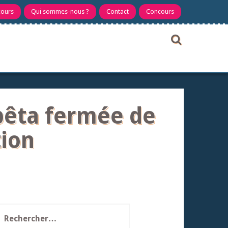
cours
Qui sommes-nous ?
Contact
Concours
 bêta fermée de
tion
echercher :