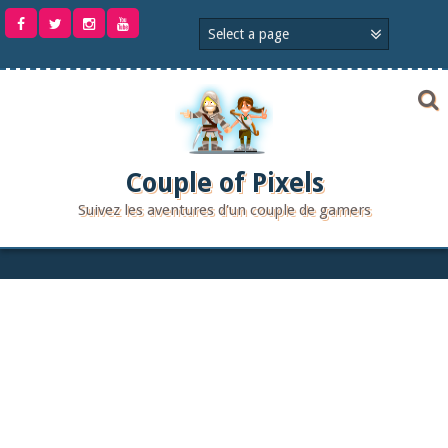
Aller
au
contenu
Couple of Pixels
Suivez les aventures d'un couple de gamers