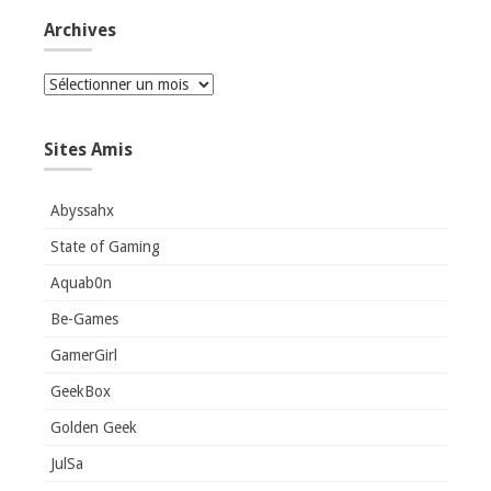
Archives
Archives
Sites Amis
Abyssahx
State of Gaming
Aquab0n
Be-Games
GamerGirl
GeekBox
Golden Geek
JulSa