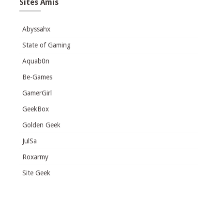
Sites Amis
Abyssahx
State of Gaming
Aquab0n
Be-Games
GamerGirl
GeekBox
Golden Geek
JulSa
Roxarmy
Site Geek