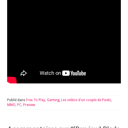
Publié dans
Free To Play
,
Gaming
,
Les vidéos d'un couple de Pixels
,
MMO
,
PC
,
Preview