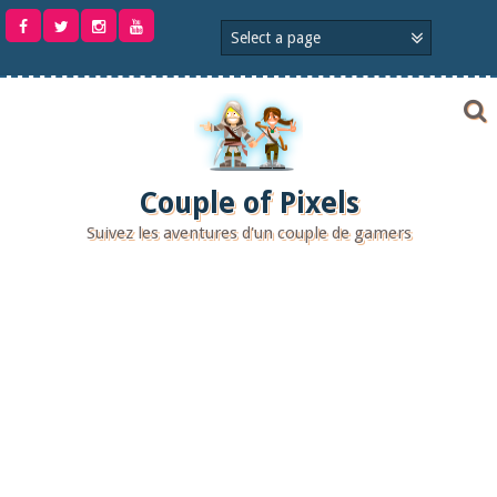
Aller
au
contenu
Couple of Pixels
Suivez les aventures d'un couple de gamers