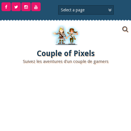
Aller
au
contenu
Couple of Pixels
Suivez les aventures d'un couple de gamers