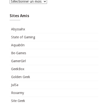
Archives
Sites Amis
Abyssahx
State of Gaming
Aquab0n
Be-Games
GamerGirl
GeekBox
Golden Geek
JulSa
Roxarmy
Site Geek