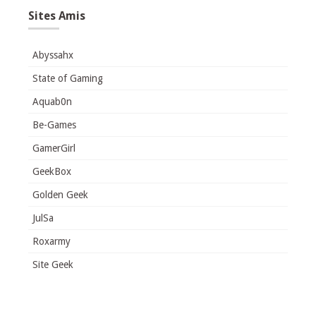
Sites Amis
Abyssahx
State of Gaming
Aquab0n
Be-Games
GamerGirl
GeekBox
Golden Geek
JulSa
Roxarmy
Site Geek