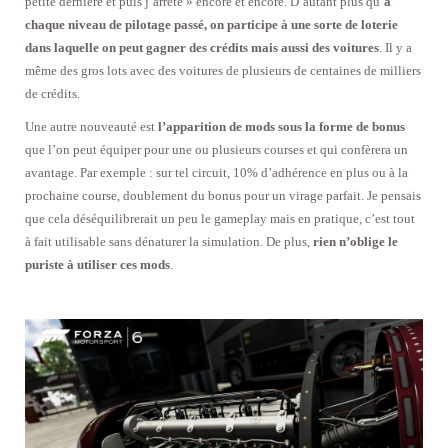
petite dernière et puis j’arrête » encore et encore. D’autant plus qu’
à
chaque niveau de pilotage passé, on participe à une sorte de loterie
dans laquelle on peut gagner des crédits mais aussi des voitures
. Il y a
même des gros lots avec des voitures de plusieurs de centaines de milliers
de crédits.
Une autre nouveauté est
l’apparition de mods sous la forme de bonus
que l’on peut équiper pour une ou plusieurs courses et qui confèrera un
avantage. Par exemple : sur tel circuit, 10% d’adhérence en plus ou à la
prochaine course, doublement du bonus pour un virage parfait. Je pensais
que cela déséquilibrerait un peu le gameplay mais en pratique, c’est tout
à fait utilisable sans dénaturer la simulation. De plus,
rien n’oblige le
puriste à utiliser ces mods
.