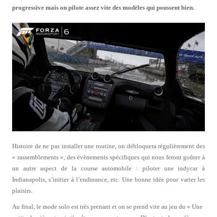
progressive mais on pilote assez vite des modèles qui poussent bien.
Histoire de ne pas installer une routine, on débloquera régulièrement des
« rassemblements », des évènements spécifiques qui nous feront goûter à
un autre aspect de la course automobile : piloter une indycar à
Indianapolis, s’initier à l’endurance, etc. Une bonne idée pour varier les
plaisirs.
Au final, le mode solo est très prenant et on se prend vite au jeu du « Une