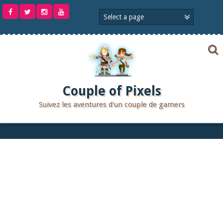
Aller
au
contenu
Couple of Pixels
Suivez les aventures d'un couple de gamers