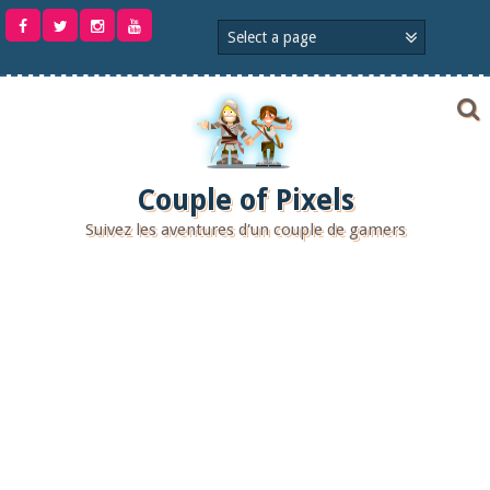
Aller
au
contenu
Couple of Pixels
Suivez les aventures d'un couple de gamers