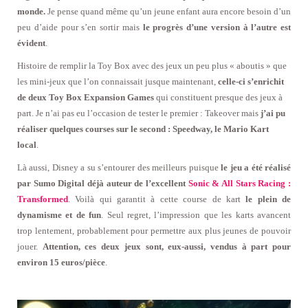
monde.
Je pense quand même qu’un jeune enfant aura encore besoin d’un
peu d’aide pour s’en sortir mais
le progrès d’une version à l’autre est
évident
.
Histoire de remplir la Toy Box avec des jeux un peu plus « aboutis » que
les mini-jeux que l’on connaissait jusque maintenant,
celle-ci s’enrichit
de deux Toy Box Expansion Games
qui constituent presque des jeux à
part. Je n’ai pas eu l’occasion de tester le premier : Takeover mais
j’ai pu
réaliser quelques courses sur le second : Speedway, le Mario Kart
local
.
Là aussi, Disney a su s’entourer des meilleurs puisque
le jeu a été réalisé
par Sumo Digital déjà auteur de l’excellent
Sonic & All Stars Racing :
Transformed
. Voilà qui garantit à cette course de kart
le plein de
dynamisme et de fun
. Seul regret, l’impression que les karts avancent
trop lentement, probablement pour permettre aux plus jeunes de pouvoir
jouer.
Attention, ces deux jeux sont, eux-aussi, vendus à part pour
environ 15 euros/pièce
.