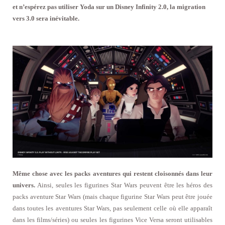
et n’espérez pas utiliser Yoda sur un Disney Infinity 2.0, la migration
vers 3.0 sera inévitable.
Même chose avec les packs aventures qui restent cloisonnés dans leur
univers.
Ainsi, seules les figurines Star Wars peuvent être les héros des
packs aventure Star Wars (mais chaque figurine Star Wars peut être jouée
dans toutes les aventures Star Wars, pas seulement celle où elle apparaît
dans les films/séries) ou seules les figurines Vice Versa seront utilisables