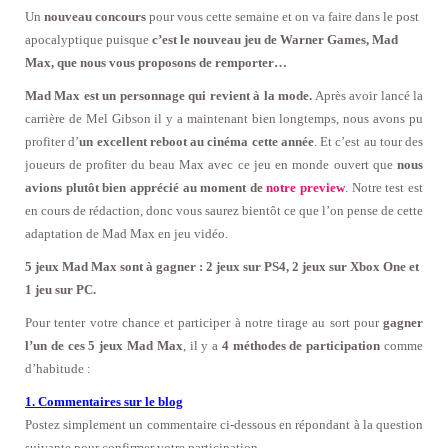
Un
nouveau concours
pour vous cette semaine et on va faire dans le post
apocalyptique puisque
c’est le nouveau jeu de Warner Games, Mad
Max, que nous vous proposons de remporter…
Mad Max est un personnage qui revient à la mode.
Après avoir lancé la
carrière de Mel Gibson il y a maintenant bien longtemps, nous avons pu
profiter d’
un excellent reboot au cinéma cette année
. Et c’est au tour des
joueurs de profiter du beau Max avec ce jeu en monde ouvert que
nous
avions plutôt bien apprécié au moment de
notre preview
. Notre test est
en cours de rédaction, donc vous saurez bientôt ce que l’on pense de cette
adaptation de Mad Max en jeu vidéo.
5 jeux Mad Max sont à gagner : 2 jeux sur PS4, 2 jeux sur Xbox One et
1 jeu sur PC.
Pour tenter votre chance et participer à notre tirage au sort pour
gagner
l’un de ces 5 jeux Mad Max
, il y a
4 méthodes de participation
comme
d’habitude :
1. Commentaires sur le blog
Postez simplement un commentaire ci-dessous en répondant à la question
suivante pour confirmer votre participation.