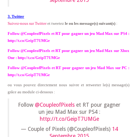
3. Twitter
Suivez-nous sur Twitter
et tweetez
le ou les message(s) suivant(s)
:
Follow @CoupleofPixels et RT pour gagner un jeu Mad Max sur PS4 :
http://t.co/GeipT7UMGe
Follow @CoupleofPixels et RT pour gagner un jeu Mad Max sur Xbox
One : http://t.co/GeipT7UMGe
Follow @CoupleofPixels et RT pour gagner un jeu Mad Max sur PC :
http://t.co/GeipT7UMGe
ou vous pouvez directement nous suivre et retweeter le(s) message(s)
grâce au module ci-dessous :
Follow
@CoupleofPixels
et RT pour gagner
un jeu Mad Max sur PS4 :
http://t.co/GeipT7UMGe
— Couple of Pixels (@CoupleofPixels)
14
Septembre 2015