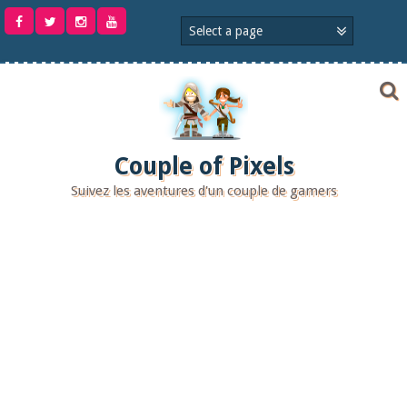
Aller
au
contenu
Couple of Pixels
Suivez les aventures d'un couple de gamers