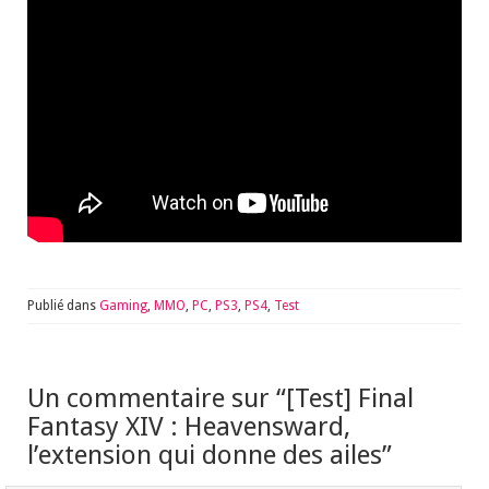
Publié dans
Gaming
,
MMO
,
PC
,
PS3
,
PS4
,
Test
Un commentaire sur “
[Test] Final
Fantasy XIV : Heavensward,
l’extension qui donne des ailes
”