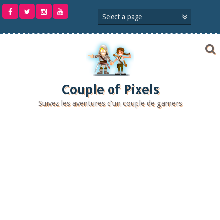
Aller
au
contenu
Couple of Pixels
Suivez les aventures d'un couple de gamers