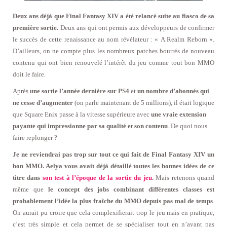
Deux ans déjà que Final Fantasy XIV a été relancé suite au fiasco de sa
première sortie.
Deux ans qui ont permis aux développeurs de confirmer
le succès de cette renaissance au nom révélateur : « A Realm Reborn ».
D’ailleurs, on ne compte plus les nombreux patches bourrés de nouveau
contenu qui ont bien renouvelé l’intérêt du jeu comme tout bon MMO
doit le faire.
Après
une sortie l’année dernière sur PS4
et
un nombre d’abonnés qui
ne cesse d’augmenter
(on parle maintenant de 5 millions), il était logique
que Square Enix passe à la vitesse supérieure avec
une vraie extension
payante qui impressionne par sa qualité et son contenu
. De quoi nous
faire replonger ?
Je ne reviendrai pas trop sur tout ce qui fait de Final Fantasy XIV un
bon MMO. Aelya vous avait déjà détaillé toutes les bonnes idées de ce
titre dans
son test à l’époque de la sortie du jeu
.
Mais retenons quand
même que
le concept des jobs combinant différentes classes est
probablement l’idée la plus fraîche du MMO depuis pas mal de temps
.
On aurait pu croire que cela complexifierait trop le jeu mais en pratique,
c’est très simple et cela permet de se spécialiser tout en n’ayant pas