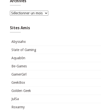
Archives
Archives
Sites Amis
Abyssahx
State of Gaming
Aquab0n
Be-Games
GamerGirl
GeekBox
Golden Geek
JulSa
Roxarmy