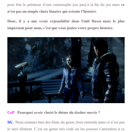
peut être le prémisse d’une catastrophe (ou pas) à la fin du jeu mais
ce
n’est pas un simple choix binaire qui oriente l’histoire.
Donc, il y a une vraie rejouabilité dans Until Dawn mais le plus
important pour nous, c’est que vous jouiez votre propre histoire.
CoP
:
Pourquoi avoir choisi le thème du slasher movie ?
SG
: Nous sommes fans des films du genre, bien entendu mais ce n’est pas
le seul élément. C’est un genre très codé où les joueurs s’attendent à ce