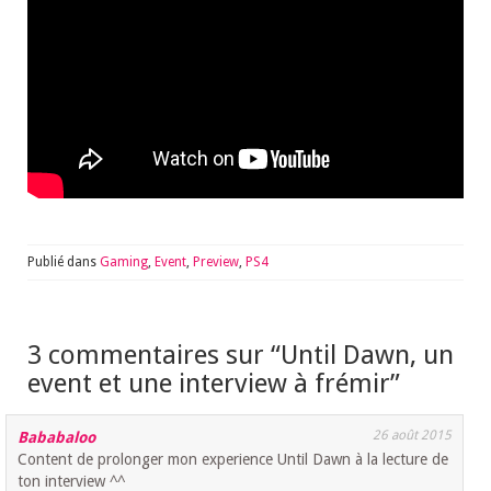
Publié dans
Gaming
,
Event
,
Preview
,
PS4
3 commentaires sur “
Until Dawn, un
event et une interview à frémir
”
26 août 2015
Bababaloo
Content de prolonger mon experience Until Dawn à la lecture de
ton interview ^^