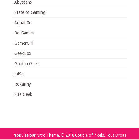
Abyssahx
State of Gaming
Aquab0n
Be-Games
GamerGirl
GeekBox
Golden Geek
JulSa
Roxarmy
Site Geek
Propulsé par
Nitro Theme
.
© 2018 Couple of Pixels. Tous Droits