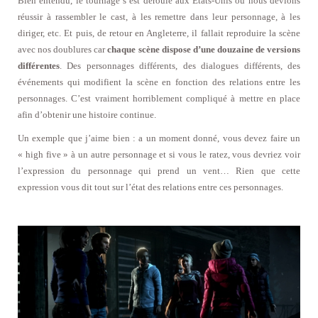
Bien entendu, le tournage s’est déroulé aux États-Unis où nous devions
réussir à rassembler le cast, à les remettre dans leur personnage, à les
diriger, etc. Et puis, de retour en Angleterre, il fallait reproduire la scène
avec nos doublures car
chaque scène dispose d’une douzaine de versions
différentes
. Des personnages différents, des dialogues différents, des
événements qui modifient la scène en fonction des relations entre les
personnages. C’est vraiment horriblement compliqué à mettre en place
afin d’obtenir une histoire continue.
Un exemple que j’aime bien : a un moment donné, vous devez faire un
« high five » à un autre personnage et si vous le ratez, vous devriez voir
l’expression du personnage qui prend un vent… Rien que cette
expression vous dit tout sur l’état des relations entre ces personnages.