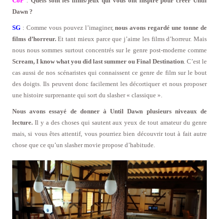
CoP
:
Quels sont les films/jeux qui vous ont inspiré pour créer Until
Dawn ?
SG
: Comme vous pouvez l’imaginer,
nous avons regardé une tonne de
films d’horreur.
Et tant mieux parce que j’aime les films d’horreur. Mais
nous nous sommes surtout concentrés sur le genre post-moderne comme
Scream, I know what you did last summer ou Final Destination
. C’est le
cas aussi de nos scénaristes qui connaissent ce genre de film sur le bout
des doigts. Ils peuvent donc facilement les décortiquer et nous proposer
une histoire surprenante qui sort du slasher « classique ».
Nous avons essayé de donner à Until Dawn plusieurs niveaux de
lecture.
Il y a des choses qui sautent aux yeux de tout amateur du genre
mais, si vous êtes attentif, vous pourriez bien découvrir tout à fait autre
chose que ce qu’un slasher movie propose d’habitude.