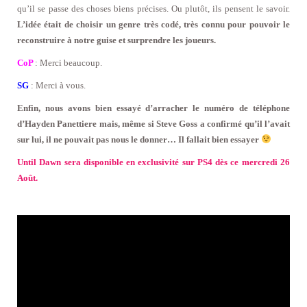
qu’il se passe des choses biens précises. Ou plutôt, ils pensent le savoir.
L’idée était de choisir un genre très codé, très connu pour pouvoir le
reconstruire à notre guise et surprendre les joueurs.
CoP
: Merci beaucoup.
SG
: Merci à vous.
Enfin, nous avons bien essayé d’arracher le numéro de téléphone
d’Hayden Panettiere mais, même si Steve Goss a confirmé qu’il l’avait
sur lui, il ne pouvait pas nous le donner… Il fallait bien essayer
Until Dawn sera disponible en exclusivité sur PS4 dès ce mercredi 26
Août.