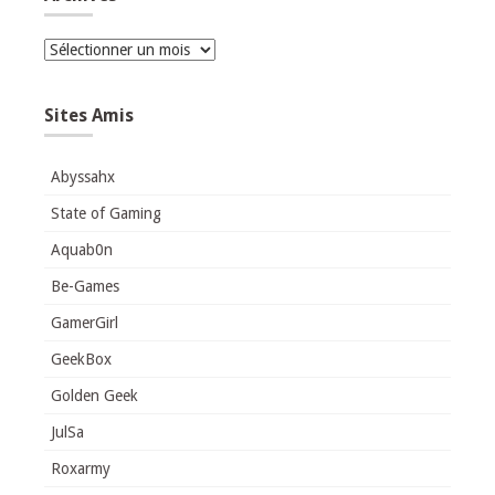
Archives
Sites Amis
Abyssahx
State of Gaming
Aquab0n
Be-Games
GamerGirl
GeekBox
Golden Geek
JulSa
Roxarmy