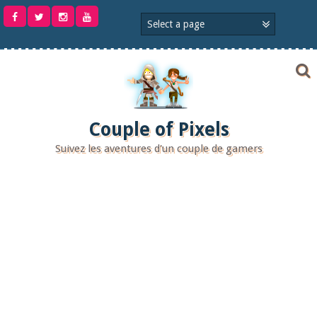
Aller
au
contenu
Couple of Pixels
Suivez les aventures d'un couple de gamers