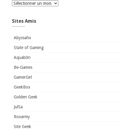
Archives
Sites Amis
Abyssahx
State of Gaming
Aquab0n
Be-Games
GamerGirl
GeekBox
Golden Geek
JulSa
Roxarmy
Site Geek