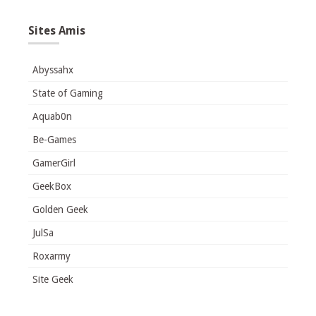
Sites Amis
Abyssahx
State of Gaming
Aquab0n
Be-Games
GamerGirl
GeekBox
Golden Geek
JulSa
Roxarmy
Site Geek