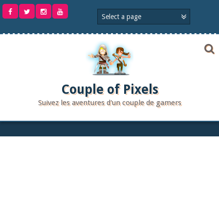
Aller
au
contenu
Couple of Pixels
Suivez les aventures d'un couple de gamers