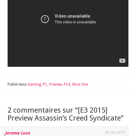
Publié dans
Gaming
,
PC
,
Preview
,
PS4
,
Xbox One
2 commentaires sur “
[E3 2015]
Preview Assassin’s Creed Syndicate
”
20 juin 2015
Jerome Luce