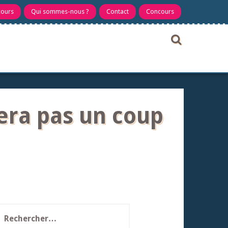
cours
Qui sommes-nous ?
Contact
Concours
sera pas un coup
echercher :