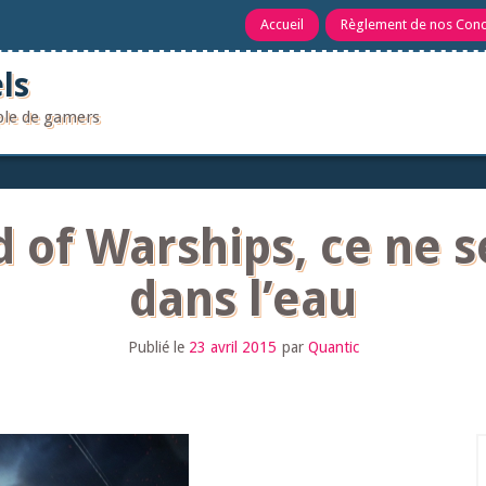
Accueil
Règlement de nos Con
ls
uple de gamers
 of Warships, ce ne 
dans l’eau
Publié le
23 avril 2015
par
Quantic
R