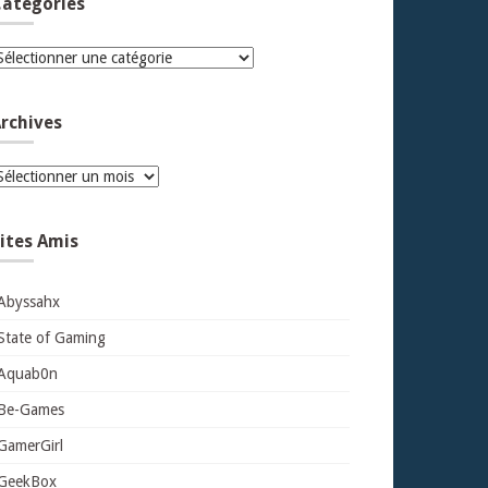
atégories
atégories
rchives
rchives
ites Amis
Abyssahx
State of Gaming
Aquab0n
Be-Games
GamerGirl
GeekBox