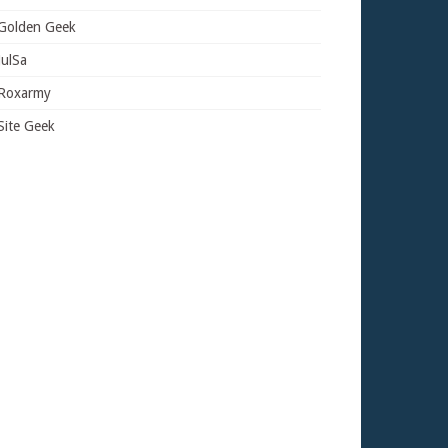
Golden Geek
JulSa
Roxarmy
Site Geek