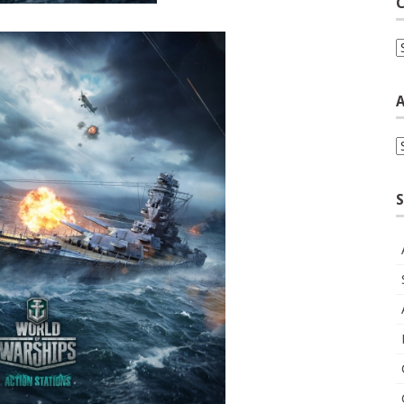
C
C
A
A
S