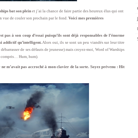
hips bat son plein
et j’ai la chance de faire partie des heureux élus qui ont
en vue de couler son prochain par le fond.
Voici mes premières
 pas à son coup d’essai puisqu’ils sont déjà responsables de l’énorme
si addictif qu’intelligent.
Alors oui, ils se sont un peu viandés sur leur titre
e débarrasser de ses défauts de jeunesse) mais croyez-moi, Word of Warships
avez compris… Hum, hum).
r ne m’avait pas accroché à mon clavier de la sorte. Soyez prévenu : Hit