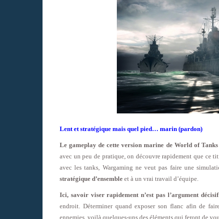
Lent et stratégique mais quel pied… marin (pardon)
Le gameplay de cette version marine de World of Tanks s
avec un peu de pratique, on découvre rapidement que ce tit
avec les tanks, Wargaming ne veut pas faire une simulati
stratégique d’ensemble
et à un vrai travail d’équipe.
Ici, savoir viser rapidement n’est pas l’argument décisif
endroit. Déterminer quand exposer son flanc afin de fair
ennemies, voilà quelques-uns des éléments qui feront de v