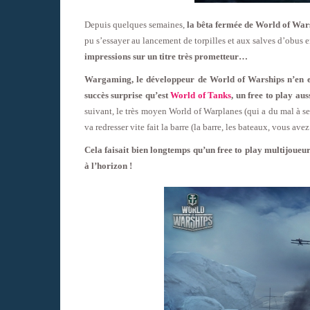
Depuis quelques semaines,
la bêta fermée de World of Wars
pu s’essayer au lancement de torpilles et aux salves d’obus 
impressions sur un titre très prometteur…
Wargaming, le développeur de World of Warships n’en est
succès surprise qu’est
World of Tanks
, un free to play aus
suivant, le très moyen World of Warplanes (qui a du mal à s
va redresser vite fait la barre (la barre, les bateaux, vous 
Cela faisait bien longtemps qu’un free to play multijoueu
à l’horizon !