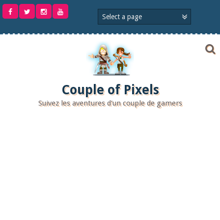
Aller
au
contenu
Couple of Pixels
Suivez les aventures d'un couple de gamers