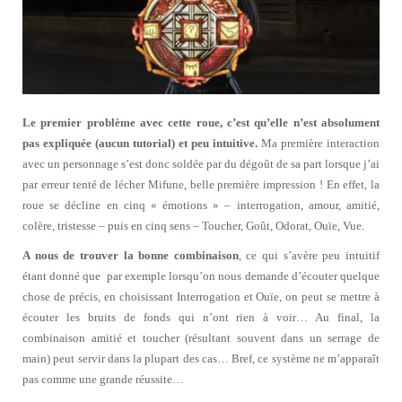
Le premier problème avec cette roue, c’est qu’elle n’est absolument
pas expliquée (aucun tutorial) et peu intuitive.
Ma première interaction
avec un personnage s’est donc soldée par du dégoût de sa part lorsque j’ai
par erreur tenté de lécher Mifune, belle première impression ! En effet, la
roue se décline en cinq « émotions » – interrogation, amour, amitié,
colère, tristesse – puis en cinq sens – Toucher, Goût, Odorat, Ouïe, Vue.
A nous de trouver la bonne combinaison
, ce qui s’avère peu intuitif
étant donné que par exemple lorsqu’on nous demande d’écouter quelque
chose de précis, en choisissant Interrogation et Ouïe, on peut se mettre à
écouter les bruits de fonds qui n’ont rien à voir… Au final, la
combinaison amitié et toucher (résultant souvent dans un serrage de
main) peut servir dans la plupart des cas… Bref, ce système ne m’apparaît
pas comme une grande réussite…