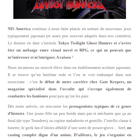
NIS America
continue à nous faire plaisir en sortant de nouveaux jeux
typiquement japonais (et assez peu souvent adaptés dans nos contrées).
Le dernier en date s’intitule
Tokyo Twilight Ghost Hunters et s’avère
être un mélange entre visual novel et RPG, ce qui ne pouvait que
m’intéresser et m’intriguer. A raison
?
Nous incarnons un nouvel élève dans un établissement scolaire japonais.
Il se trouve qu’un fantôme rode et l’on se voit embarqué dans son
exorcisme : c’est
le début de notre carrière chez Gate Keepers, un
magazine spécialisé dans l’occulte qui s’occupe également de
combattre les fantômes
pour peu qu’on les paie.
Dès notre arrivée, on rencontre les
protagonistes typiques de ce genre
d’histoire
. Une jeune fille un peu froide mais pas si méchante que ça au
final (de type Tsundere), sa copine maladroite et gentille, l’intello classe à
lunette, le geek fan d’idoles affublé d’une sorte de power-glove… bref,
un
casting complet digne d’un anime. D’ailleurs, le jeu s’organise en