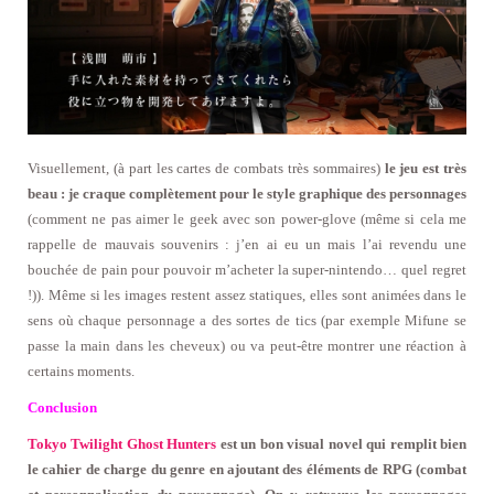
Visuellement, (à part les cartes de combats très sommaires)
le jeu est très
beau : je craque complètement pour le style graphique des personnages
(comment ne pas aimer le geek avec son power-glove (même si cela me
rappelle de mauvais souvenirs : j’en ai eu un mais l’ai revendu une
bouchée de pain pour pouvoir m’acheter la super-nintendo… quel regret
!)). Même si les images restent assez statiques, elles sont animées dans le
sens où chaque personnage a des sortes de tics (par exemple Mifune se
passe la main dans les cheveux) ou va peut-être montrer une réaction à
certains moments.
Conclusion
Tokyo Twilight Ghost Hunters
est un bon visual novel qui remplit bien
le cahier de charge du genre en ajoutant des éléments de RPG (combat