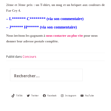
2ème et 3ème prix : un T-shirt, un mug et un briquet aux couleurs de
Far Cry 4.
– L******* C******** (via son commentaire)
– J****** H****** (via son commentaire)
Nous invitons les gagnants à
nous contacter au plus vite
pour nous
donner leur adresse postale complète.
Publié dans
Concours
Rechercher :
TikTok
Twitter
Facebook
Instagram
YouTube