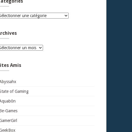
atégories
atégories
rchives
rchives
ites Amis
Abyssahx
State of Gaming
Aquab0n
Be-Games
GamerGirl
GeekBox