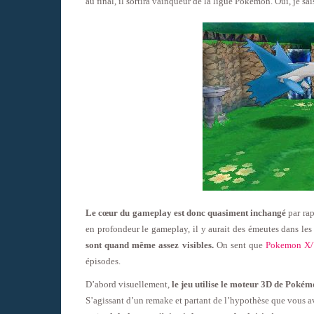
au final, il sortira vainqueur de la ligue Pokémon. Oui, je sais
Le cœur du gameplay est donc quasiment inchangé
par rap
en profondeur le gameplay, il y aurait des émeutes dans les
sont quand même assez visibles.
On sent que
Pokemon X
épisodes.
D’abord visuellement,
le jeu utilise le moteur 3D de Poké
S’agissant d’un remake et partant de l’hypothèse que vous av