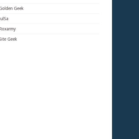
Golden Geek
JulSa
Roxarmy
Site Geek