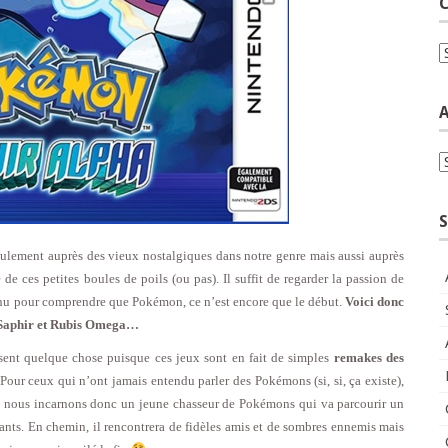
C
C
A
A
S
eulement auprès des vieux nostalgiques dans notre genre mais aussi auprès
e ces petites boules de poils (ou pas). Il suffit de regarder la passion de
chu pour comprendre que Pokémon, ce n’est encore que le début.
Voici donc
ha Saphir et Rubis Omega…
 disent quelque chose puisque ces jeux sont en fait de simples
remakes des
 Pour ceux qui n’ont jamais entendu parler des Pokémons (si, si, ça existe),
 : nous incarnons donc un jeune chasseur de Pokémons qui va parcourir un
nts. En chemin, il rencontrera de fidèles amis et de sombres ennemis mais