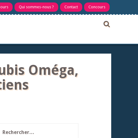
cours
Qui sommes-nous ?
Contact
Concours
Rubis Oméga,
tiens
echercher :