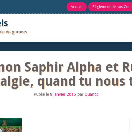
Accueil
Règlement de nos Con
ls
uple de gamers
mon Saphir Alpha et 
algie, quand tu nous 
Publié le
8 janvier 2015
par
Quantic
R