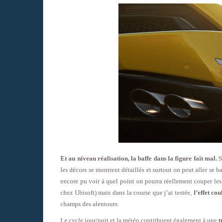
Et au niveau réalisation, la baffe dans la figure fait mal.
S
les décors se montrent détaillés et surtout on peut aller se b
encore pu voir à quel point on pourra réellement couper l
chez Ubisoft) mais dans la course que j’ai testée,
l’effet co
champs des alentours.
Le cycle jour/nuit et la météo contribuent également à une
t