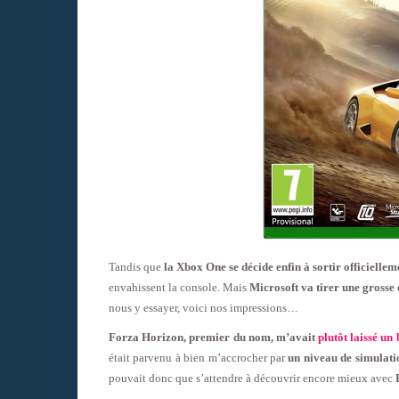
Tandis que
la Xbox One se décide enfin à sortir officielle
envahissent la console. Mais
Microsoft va tirer une gross
nous y essayer, voici nos impressions…
Forza Horizon, premier du nom, m’avait
plutôt laissé un
était parvenu à bien m’accrocher par
un niveau de simulatio
pouvait donc que s’attendre à découvrir encore mieux avec