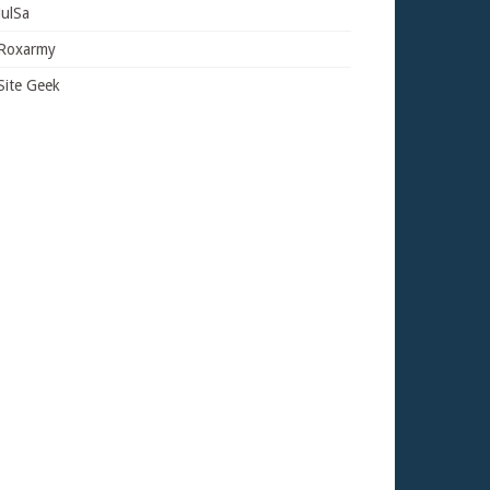
JulSa
Roxarmy
Site Geek