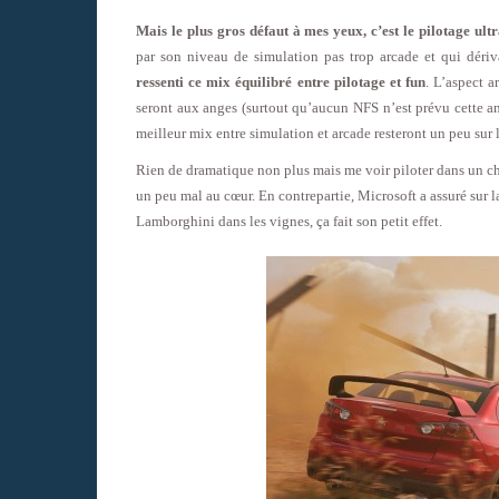
Mais le plus gros défaut à mes yeux, c’est le pilotage ult
par son niveau de simulation pas trop arcade et qui dériv
ressenti ce mix équilibré entre pilotage et fun
. L’aspect 
seront aux anges (surtout qu’aucun NFS n’est prévu cette an
meilleur mix entre simulation et arcade resteront un peu sur 
Rien de dramatique non plus mais me voir piloter dans un ch
un peu mal au cœur. En contrepartie, Microsoft a assuré sur l
Lamborghini dans les vignes, ça fait son petit effet.