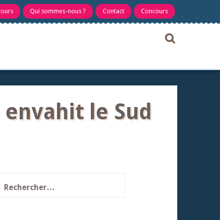
cours
Qui sommes-nous ?
Contact
Concours
e envahit le Sud
echercher :