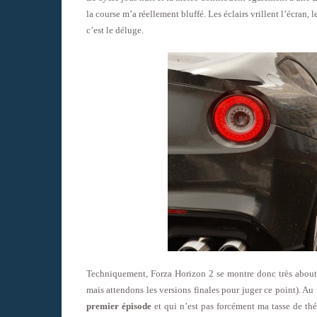
la course m’a réellement bluffé. Les éclairs vrillent l’écran, l
c’est le déluge.
Techniquement, Forza Horizon 2 se montre donc très about
mais attendons les versions finales pour juger ce point). A
premier épisode
et qui n’est pas forcément ma tasse de th