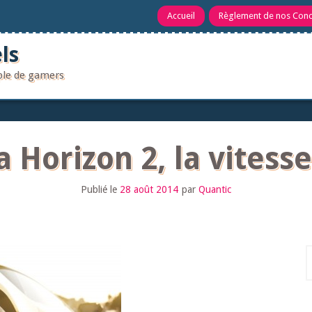
Accueil
Règlement de nos Con
ls
uple de gamers
 Horizon 2, la vitess
Publié le
28 août 2014
par
Quantic
R