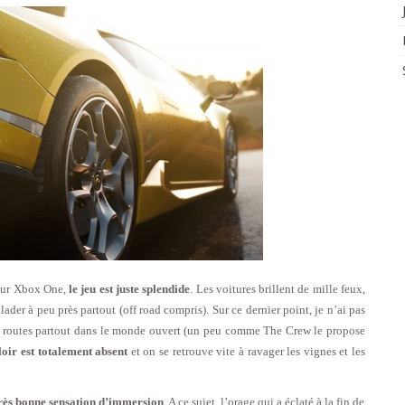
ur Xbox One,
le jeu est juste splendide
. Les voitures brillent de mille feux,
alader à peu près partout (off road compris). Sur ce dernier point, je n’ai pas
es routes partout dans le monde ouvert (un peu comme The Crew le propose
uloir est totalement absent
et on se retrouve vite à ravager les vignes et les
rès bonne sensation d’immersion
. A ce sujet, l’orage qui a éclaté à la fin de