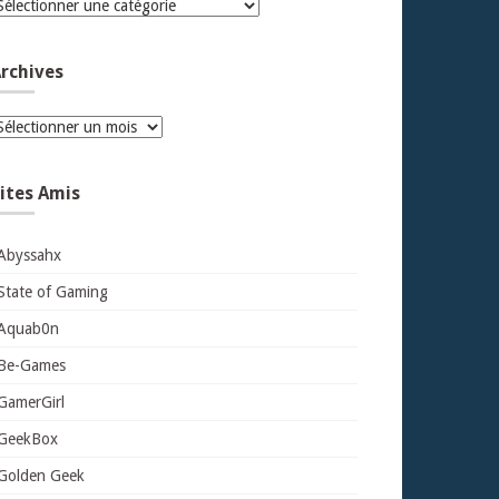
atégories
rchives
rchives
ites Amis
Abyssahx
State of Gaming
Aquab0n
Be-Games
GamerGirl
GeekBox
Golden Geek