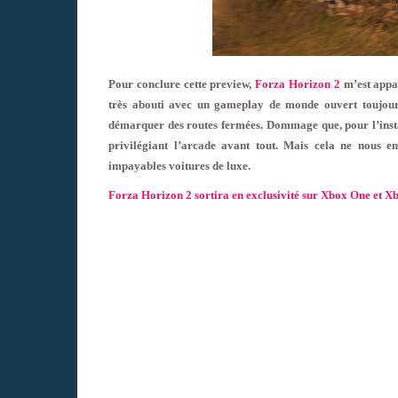
Pour conclure cette preview,
Forza Horizon 2
m’est appa
très abouti avec un gameplay de monde ouvert toujours
démarquer des routes fermées. Dommage que, pour l’insta
privilégiant l’arcade avant tout. Mais cela ne nous 
impayables voitures de luxe.
Forza Horizon 2 sortira en exclusivité sur Xbox One et X