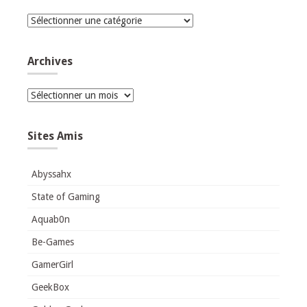
Catégories
Archives
Archives
Sites Amis
Abyssahx
State of Gaming
Aquab0n
Be-Games
GamerGirl
GeekBox