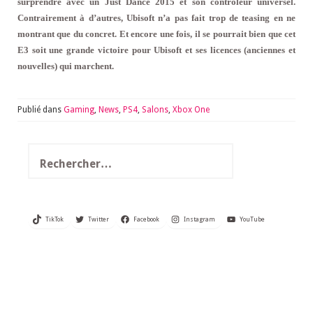
surprendre avec un Just Dance 2015 et son contrôleur universel.
Contrairement à d’autres, Ubisoft n’a pas fait trop de teasing en ne
montrant que du concret. Et encore une fois, il se pourrait bien que cet
E3 soit une grande victoire pour Ubisoft et ses licences (anciennes et
nouvelles) qui marchent.
Publié dans
Gaming
,
News
,
PS4
,
Salons
,
Xbox One
Rechercher :
TikTok
Twitter
Facebook
Instagram
YouTube