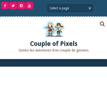
Aller
au
contenu
Couple of Pixels
Suivez les aventures d'un couple de gamers