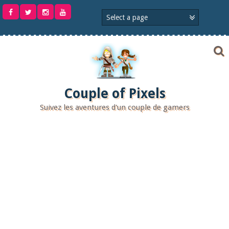
Aller
au
contenu
Couple of Pixels
Suivez les aventures d'un couple de gamers