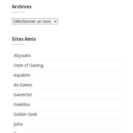
Archives
Archives
Sites Amis
Abyssahx
State of Gaming
Aquab0n
Be-Games
GamerGirl
GeekBox
Golden Geek
JulSa