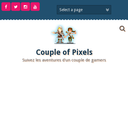
Aller
au
contenu
Couple of Pixels
Suivez les aventures d'un couple de gamers