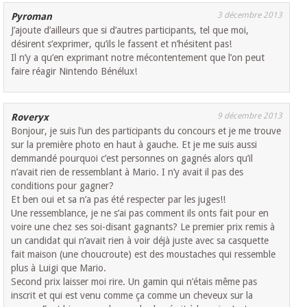
3 décembre 2013
Pyroman
J’ajoute d’ailleurs que si d’autres participants, tel que moi,
désirent s’exprimer, qu’ils le fassent et n’hésitent pas!
Il n’y a qu’en exprimant notre mécontentement que l’on peut
faire réagir Nintendo Bénélux!
9 décembre 2013
Roveryx
Bonjour, je suis l’un des participants du concours et je me trouve
sur la première photo en haut à gauche. Et je me suis aussi
demmandé pourquoi c’est personnes on gagnés alors qu’il
n’avait rien de ressemblant à Mario. I n’y avait il pas des
conditions pour gagner?
Et ben oui et sa n’a pas été respecter par les juges!!
Une ressemblance, je ne s’ai pas comment ils onts fait pour en
voire une chez ses soi-disant gagnants? Le premier prix remis à
un candidat qui n’avait rien à voir déjà juste avec sa casquette
fait maison (une choucroute) est des moustaches qui ressemble
plus à Luigi que Mario.
Second prix laisser moi rire. Un gamin qui n’étais même pas
inscrit et qui est venu comme ça comme un cheveux sur la