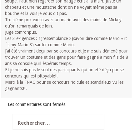
soupe. Faut bien regarder son badge écrit à la main. Juste un
chapeau et une moustache dont on ne voyait même pas sa
bouche et la vois je vous dit pas.
Troisième prix execo avec un mario avec des mains de Mickey
qu’on remarquais de loin.
Juge comronpus.
Les 3 exigences : 1)ressemblance 2)savoir dire comme Mario « it
´s my Mario 3) sauter comme Mario.
J’ai été vraiment déçu par se concours et je me suis démené pour
trouver un costume et des gans pour faire gagné à mon fils de 8
ans sa console qu’il èspérais temps.
Et je ne suis pas le seul des participants qui on été déçu par se
concours qui est pitoyable!!
Merci à la FNAC pour se concours ridicule et scandaleux vu les
gagnants!!!
Les commentaires sont fermés.
Rechercher :