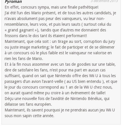
3 décembre 2013
Pyroman
En effet, concours sympa, mais une finale pathétique!
J’ai été l’un des Mario présent, et de tous les autres candidats, je
n’avais absolument pas peur des vainqueurs, vu leur non-
ressemblance, leurs voix, et puis leurs sauts ( surtout celui du
« grand gagnant »), tandis que d’autres me donnaient des
frissons dans le dos tant ils étaient performant!
Maintenant, que cela soit : un tirage au sort, corruption du jury
ou juste image marketing; le fait de participer et de se démener
à un concours où le plus faible est le vainqueur ne valorise en
rien les fans de Mario.
Et à la fin nous assommer avec un tas de goodies sur une table,
dire de satisfaire les fans, n’est pour ma part en aucun cas
suffisant, quand on sait que Nintendo offre des Wii U à tous les
passagers d’un avion l’avant-veille ( au US bien entendu ), et que
le jour du concours correspond au 1 an de la Wii U chez nous,
on aurait quand même pu croire à un événement de taille!
Déçu une nouvelle fois de l’avidité de Nintendo Bénélux, qui
délaisse ses fans européen.
Maintenant, ils savent pourquoi je ne prendrais aucun jeu Wii U
sous mon sapin cette année.