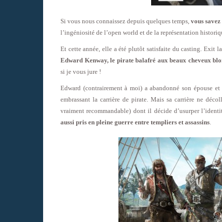
Si vous nous connaissez depuis quelques temps,
vous savez 
l’ingéniosité de l’open world et de la représentation histori
Et cette année, elle a été plutôt satisfaite du casting. Exit 
Edward Kenway, le pirate balafré aux beaux cheveux blo
si je vous jure !
Edward (contrairement à moi) a abandonné son épouse et so
embrassant la carrière de pirate. Mais sa carrière ne déco
vraiment recommandable) dont il décide d’usurper l’identi
aussi pris en pleine guerre entre templiers et assassins
.