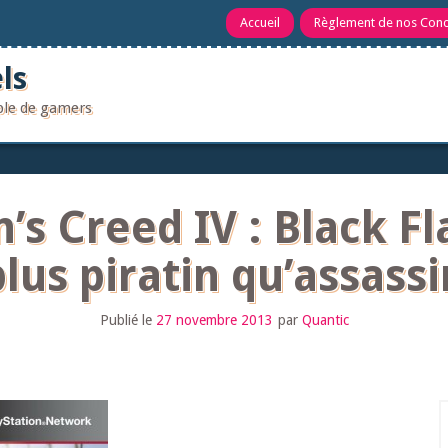
Accueil
Règlement de nos Con
ls
uple de gamers
n’s Creed IV : Black F
plus piratin qu’assassi
Publié le
27 novembre 2013
par
Quantic
R