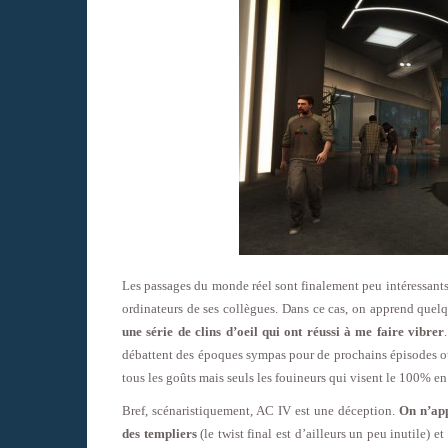
Les passages du monde réel sont finalement peu intéressants à
ordinateurs de ses collègues. Dans ce cas, on apprend quel
une série de clins d’oeil qui ont réussi à me faire vibrer
débattent des époques sympas pour de prochains épisodes ou
tous les goûts mais seuls les fouineurs qui visent le 100% en 
Bref, scénaristiquement, AC IV est une déception.
On n’app
des templiers
(le twist final est d’ailleurs un peu inutile) e