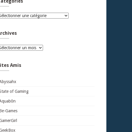
atégories
atégories
rchives
rchives
ites Amis
Abyssahx
State of Gaming
Aquab0n
Be-Games
GamerGirl
GeekBox