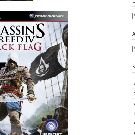
C
C
A
A
S