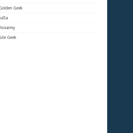
Golden Geek
JulSa
Roxarmy
Site Geek