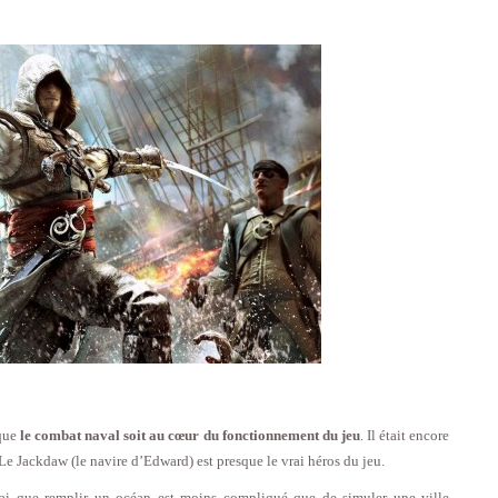
 que
le combat naval soit au cœur du fonctionnement du jeu
. Il était encore
Le Jackdaw (le navire d’Edward) est presque le vrai héros du jeu.
vrai que remplir un océan est moins compliqué que de simuler une ville