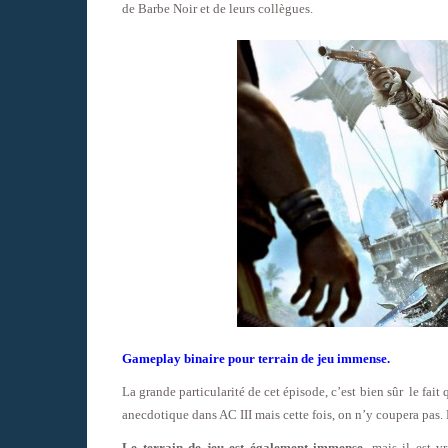
de Barbe Noir et de leurs collègues.
Gameplay binaire pour terrain de jeu immense.
La grande particularité de cet épisode, c’est bien sûr le fait
anecdotique dans AC III mais cette fois, on n’y coupera pas. 
Le terrain de jeu est également immense
, mais il est 