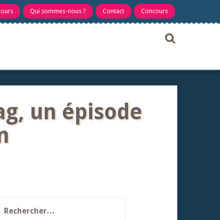
cours
Qui sommes-nous ?
Contact
Concours
lag, un épisode
n
echercher :