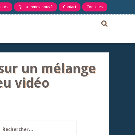
cours
Qui sommes-nous ?
Contact
Concours
s sur un mélange
eu vidéo
echercher :