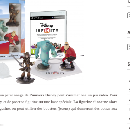
C
C
A
A
S
 un personnage de l’univers Disney peut s’animer via un jeu vidéo.
Pour
ty, et de poser sa figurine sur une base spéciale.
La figurine s’incarne alors
igurine, on peut utiliser des boosters (jetons) qui donneront des bonus aux
u :