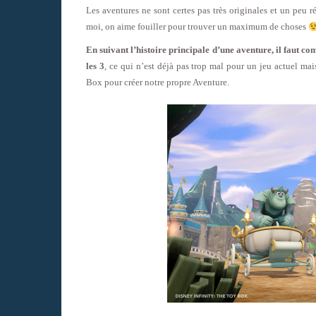
Les aventures ne sont certes pas très originales et un peu r
moi, on aime fouiller pour trouver un maximum de choses
En suivant l’histoire principale d’une aventure, il faut c
les 3
, ce qui n’est déjà pas trop mal pour un jeu actuel mai
Box pour créer notre propre Aventure.