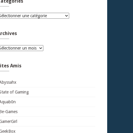
atégories
atégories
rchives
rchives
ites Amis
Abyssahx
State of Gaming
Aquab0n
Be-Games
GamerGirl
GeekBox