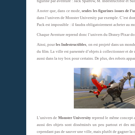
figurine par aventure : Jack Sparrow, M. Indestructible et Sul
A noter que, dans ce mode,
seules les figurines issues de l
dans l’univers de Monster University par exemple. C’est domm
Pack est impossible : il faudra obligatoirement acheter au mo
Chaque Aventure reprend donc l’univers du Disney/Pixar dont 
Ainsi, pour
les Indestructibles
, on est projeté dans un mond
du film. La ville est parsemée d’objets à collectionner et de
aussi dans la toy box pour certains. De plus, des robots appar
L’univers de
Monster University
reprend le même concept av
aussi des objets sont disséminés un peu partout et des mis
cependant pas de sauver une ville, mais plutôt de gagner la c