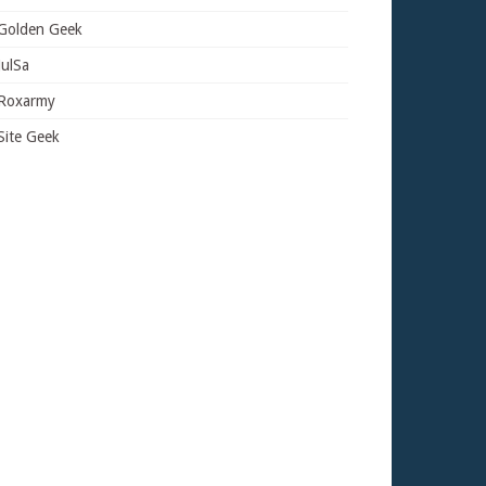
Golden Geek
JulSa
Roxarmy
Site Geek