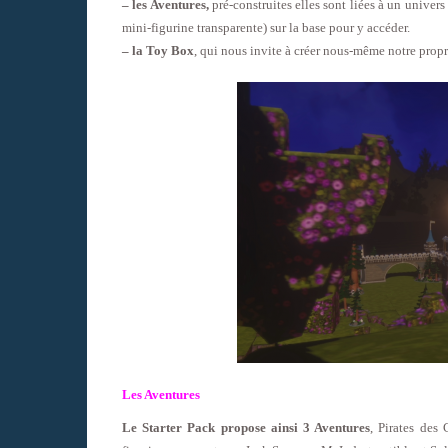
– les Aventures,
pré-construites elles sont liées à un univers
mini-figurine transparente) sur la base pour y accéder.
– la Toy Box
, qui nous invite à créer nous-même notre prop
Les Aventures
Le Starter Pack propose ainsi 3 Aventures
, Pirates des