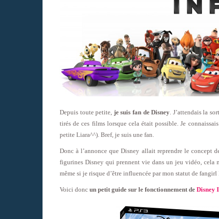
Depuis toute petite,
je suis fan de Disney
. J’attendais la so
tirés de ces films lorsque cela était possible. Je connaiss
petite Liara^^). Bref, je suis une fan.
Donc à l’annonce que Disney allait reprendre le concept d
figurines Disney qui prennent vie dans un jeu vidéo, cela 
même si je risque d’être influencée par mon statut de fangir
Voici donc
un petit guide sur le fonctionnement de
Disney I