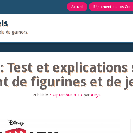
Accueil
Règlement de nos Con
ls
uple de gamers
 : Test et explication
t de figurines et de j
Publié le
7 septembre 2013
par
Aelya
R