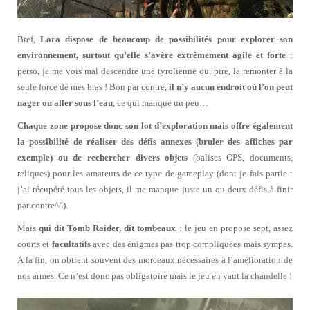
Bref,
Lara dispose de beaucoup de possibilités pour explorer son
environnement, surtout qu’elle s’avère extrêmement agile et forte
:
perso, je me vois mal descendre une tyrolienne ou, pire, la remonter à la
seule force de mes bras ! Bon par contre,
il n’y aucun endroit où l’on peut
nager ou aller sous l’eau
, ce qui manque un peu…
Chaque zone propose donc son lot d’exploration mais offre également
la possibilité de réaliser des défis annexes (bruler des affiches par
exemple) ou de rechercher divers objets
(balises GPS, documents,
reliques) pour les amateurs de ce type de gameplay (dont je fais partie :
j’ai récupéré tous les objets, il me manque juste un ou deux défis à finir
par contre^^).
Mais
qui dit Tomb Raider, dit tombeaux
: le jeu en propose sept, assez
courts et
facultatifs
avec des énigmes pas trop compliquées mais sympas.
A la fin, on obtient souvent des morceaux nécessaires à l’amélioration de
nos armes. Ce n’est donc pas obligatoire mais le jeu en vaut la chandelle !