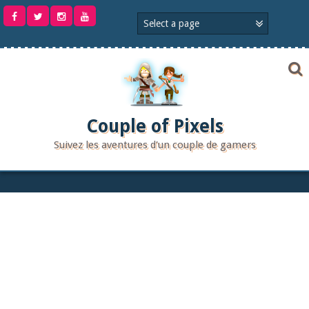
Aller
au
contenu
Couple of Pixels
Suivez les aventures d'un couple de gamers