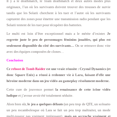
Il y a le deathmatch, le Team deathmatch et deux autres modes plus
originaux, l’un où les survivants doivent trouver des trousses de survie
tandis que les Solarii cherchent à les tuer et l’autre où les survivants
capturent des zones pour émettre une transmission radio pendant que les
Solarii tentent de les tuer pour récupérer des batteries.
Le multi est loin d’être exceptionnel mais a le mérite d’exister.
Je
regrette juste le peu de personnages féminins jouables, qui plus est
seulement disponible du côté des survivants…
On se retrouve donc vite
avec des équipes composées de clones…
Conclusion
Ce
reboot de Tomb Raider
est une vraie réussite : Crystal Dynamics (et
donc Square Enix) a réussi à redonner vie à Lara, faisant d’elle une
héroïne moderne dans un jeu vidéo au gameplay résolument moderne.
Cette cure de jouvence permet
la renaissance de cette icône vidéo
ludique
et j’avoue avoir été totalement séduite.
Alors bien sûr,
le jeu a quelques défauts
(un peu trop de QTE, un scénario
un peu rocambolesque où Lara se fait un peu trop maltraiter, un mode
multi-joueur pas vraiment intéressant),
mais on accroche vraiment et