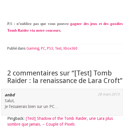
P.S : n’oubliez pas que vous pouvez
gagner des jeux et des goodies
Tomb Raider via notre concours
.
Publié dans
Gaming
,
PC
,
PS3
,
Test
,
Xbox360
2 commentaires sur “
[Test] Tomb
Raider : la renaissance de Lara Croft
”
28 mars 2013
anbd
Salut,
Je l’essaierais bien sur un PC…
Pingback:
[Test] Shadow of the Tomb Raider, une Lara plus
sombre que jamais. – Couple of Pixels