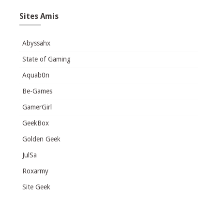
Sites Amis
Abyssahx
State of Gaming
Aquab0n
Be-Games
GamerGirl
GeekBox
Golden Geek
JulSa
Roxarmy
Site Geek