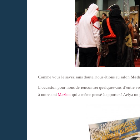
Comme vous le savez sans doute, nous étions au salon
Made
L’occasion pour nous de rencontrer quelques-uns d’entre vo
à notre ami
Mazbot
qui a même pensé à apporter à Aelya un p