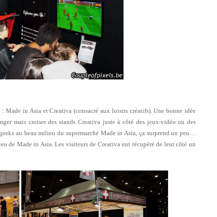
s : Made in Asia et Creativa (consacré aux loisirs créatifs). Une bonne idée
nger mais croiser des stands Creativa juste à côté des jeux-vidéo ou des
 geeks au beau milieu du supermarché Made in Asia, ça surprend un peu…
u de Made in Asia. Les visiteurs de Creativa ont récupéré de leur côté un