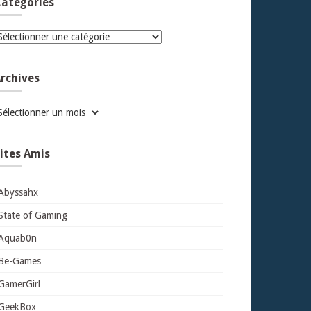
atégories
atégories
rchives
rchives
ites Amis
Abyssahx
State of Gaming
Aquab0n
Be-Games
GamerGirl
GeekBox