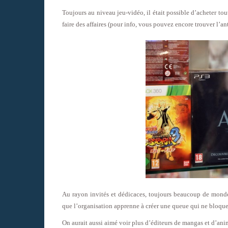
Toujours au niveau jeu-vidéo, il était possible d’acheter to
faire des affaires (pour info, vous pouvez encore trouver l’
Au rayon invités et dédicaces, toujours beaucoup de monde
que l’organisation apprenne à créer une queue qui ne bloque
On aurait aussi aimé voir plus d’éditeurs de mangas et d’a