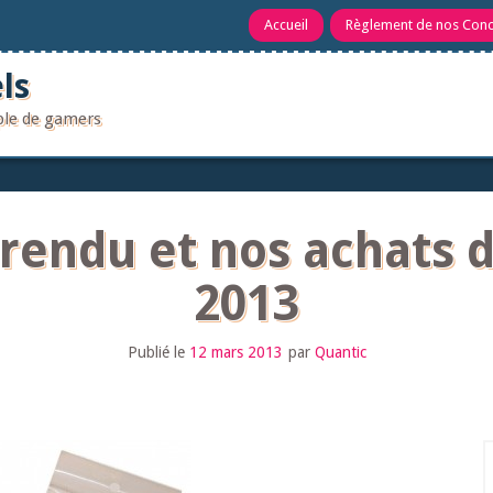
Accueil
Règlement de nos Con
ls
uple de gamers
rendu et nos achats d
2013
Publié le
12 mars 2013
par
Quantic
R