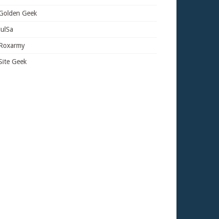
Golden Geek
JulSa
Roxarmy
Site Geek