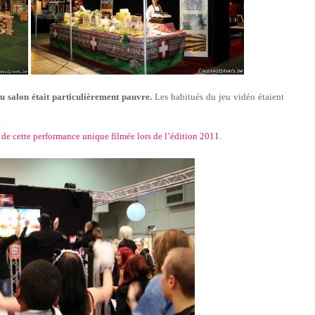
du salon était particulièrement pauvre.
Les habitués du jeu vidéo étaient
e cette performance unique filmée lors de l’édition 2011
.