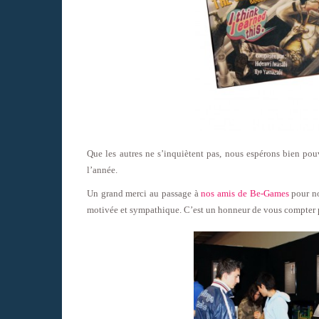
Que les autres ne s’inquiètent pas, nous espérons bien po
l’année.
Un grand merci au passage à
nos amis de Be-Games
pour no
motivée et sympathique. C’est un honneur de vous compter p