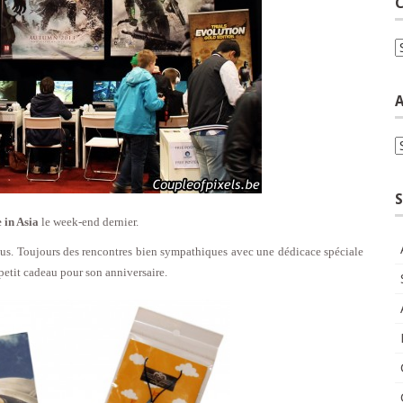
C
C
A
A
S
 in Asia
le week-end dernier.
us. Toujours des rencontres bien sympathiques avec une dédicace spéciale
etit cadeau pour son anniversaire.