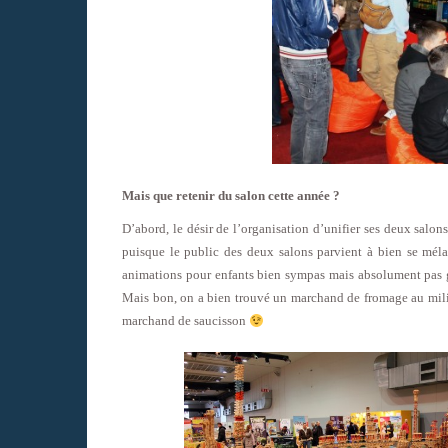
Mais que retenir du salon cette année ?
D’abord, le désir de l’organisation d’unifier ses deux salon
puisque le public des deux salons parvient à bien se méla
animations pour enfants bien sympas mais absolument pas
Mais bon, on a bien trouvé un marchand de fromage au milie
marchand de saucisson