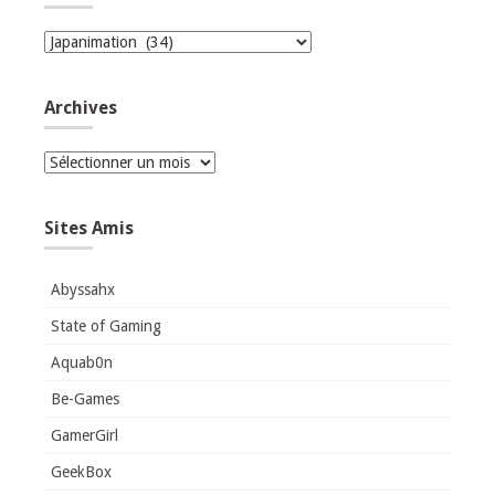
Catégories
Archives
Archives
Sites Amis
Abyssahx
State of Gaming
Aquab0n
Be-Games
GamerGirl
GeekBox