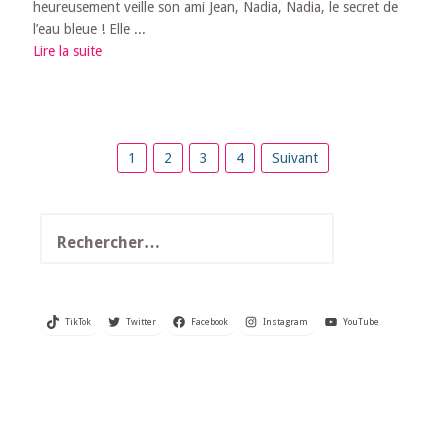
heureusement veille son ami Jean, Nadia, Nadia, le secret de
l’eau bleue ! Elle ...
Lire la suite
Pagination
1
2
3
4
Suivant
des
publications
Rechercher :
TikTok
Twitter
Facebook
Instagram
YouTube