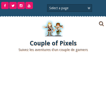
Aller
au
contenu
Couple of Pixels
Suivez les aventures d'un couple de gamers