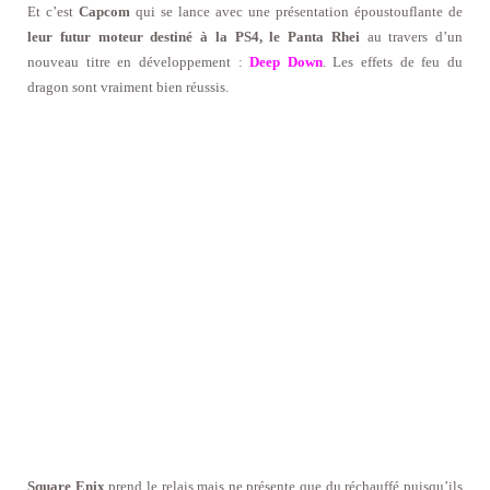
Et c’est
Capcom
qui se lance avec une présentation époustouflante de
leur futur moteur destiné à la PS4, le Panta Rhei
au travers d’un
nouveau titre en développement :
Deep Down
. Les effets de feu du
dragon sont vraiment bien réussis.
Square Enix
prend le relais mais ne présente que du réchauffé puisqu’ils