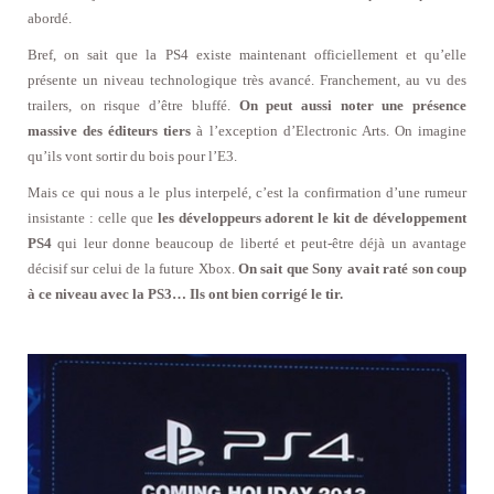
abordé.
Bref, on sait que la PS4 existe maintenant officiellement et qu’elle
présente un niveau technologique très avancé. Franchement, au vu des
trailers, on risque d’être bluffé.
On peut aussi noter une présence
massive des éditeurs tiers
à l’exception d’Electronic Arts. On imagine
qu’ils vont sortir du bois pour l’E3.
Mais ce qui nous a le plus interpelé, c’est la confirmation d’une rumeur
insistante : celle que
les développeurs adorent le kit de développement
PS4
qui leur donne beaucoup de liberté et peut-être déjà un avantage
décisif sur celui de la future Xbox.
On sait que Sony avait raté son coup
à ce niveau avec la PS3… Ils ont bien corrigé le tir.