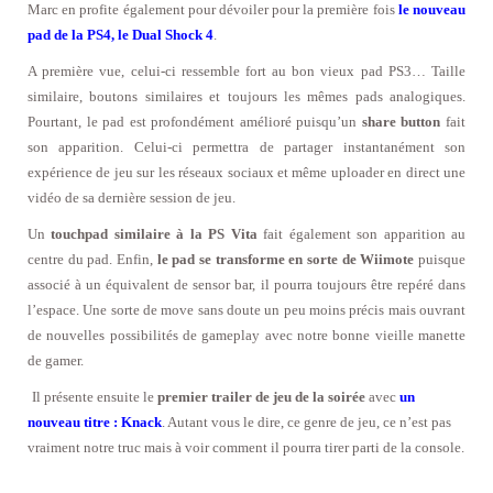
Marc en profite également pour dévoiler pour la première fois
le nouveau
pad de la PS4, le Dual Shock 4
.
A première vue, celui-ci ressemble fort au bon vieux pad PS3… Taille
similaire, boutons similaires et toujours les mêmes pads analogiques.
Pourtant, le pad est profondément amélioré puisqu’un
share button
fait
son apparition. Celui-ci permettra de partager instantanément son
expérience de jeu sur les réseaux sociaux et même uploader en direct une
vidéo de sa dernière session de jeu.
Un
touchpad similaire à la PS Vita
fait également son apparition au
centre du pad. Enfin,
le pad se transforme en sorte de Wiimote
puisque
associé à un équivalent de sensor bar, il pourra toujours être repéré dans
l’espace. Une sorte de move sans doute un peu moins précis mais ouvrant
de nouvelles possibilités de gameplay avec notre bonne vieille manette
de gamer.
Il présente ensuite le
premier trailer de jeu de la soirée
avec
un
nouveau titre : Knack
. Autant vous le dire, ce genre de jeu, ce n’est pas
vraiment notre truc mais à voir comment il pourra tirer parti de la console.