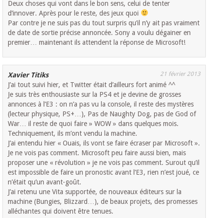
Deux choses qui vont dans le bon sens, celui de tenter
d’innover. Après pour le reste, des jeux quoi
Par contre je ne suis pas du tout surpris qu’il n’y ait pas vraiment
de date de sortie précise annoncée. Sony a voulu dégainer en
premier… maintenant ils attendent la réponse de Microsoft!
21 février 2013
Xavier Titiks
J’ai tout suivi hier, et Twitter était d’ailleurs fort animé ^^
Je suis très enthousiaste sur la PS4 et je devine de grosses
annonces à l’E3 : on n’a pas vu la console, il reste des mystères
(lecteur physique, PS+…), Pas de Naughty Dog, pas de God of
War… il reste de quoi faire » WOW » dans quelques mois.
Techniquement, ils m’ont vendu la machine.
J’ai entendu hier « Ouais, ils vont se faire écraser par Microsoft ».
Je ne vois pas comment. Microsoft peu faire aussi bien, mais
proposer une « révolution » je ne vois pas comment. Surout qu’il
est impossible de faire un pronostic avant l’E3, rien n’est joué, ce
n’était qu’un avant-goût.
J’ai retenu une Vita supportée, de nouveaux éditeurs sur la
machine (Bungies, Blizzard…), de beaux projets, des promesses
alléchantes qui doivent être tenues.