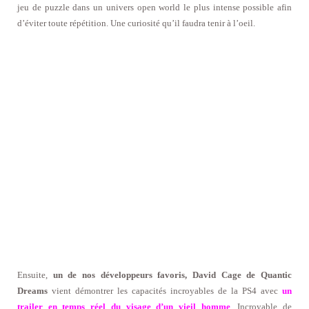
jeu de puzzle dans un univers open world le plus intense possible afin
d’éviter toute répétition. Une curiosité qu’il faudra tenir à l’oeil.
Ensuite,
un de nos développeurs favoris, David Cage de Quantic
Dreams
vient démontrer les capacités incroyables de la PS4 avec
un
trailer en temps réel du visage d’un vieil homme
. Incroyable de