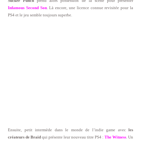
Sucker Punch
prend alors possession de la scène pour présenter
Infamous Second Son
. Là encore, une licence connue revisitée pour la
PS4 et le jeu semble toujours superbe.
Ensuite, petit intermède dans le monde de l’indie game avec
les
créateurs de Braid
qui présente leur nouveau titre PS4 :
The Witness
. Un