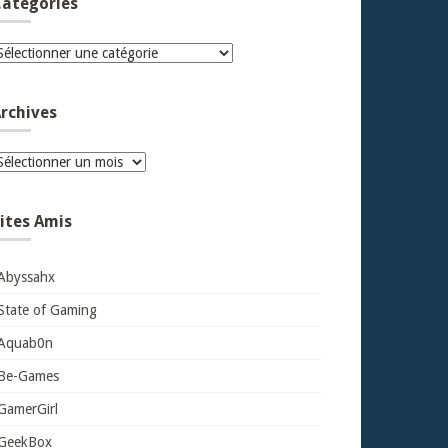
atégories
atégories
rchives
rchives
ites Amis
Abyssahx
State of Gaming
Aquab0n
Be-Games
GamerGirl
GeekBox