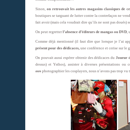
Sinon,
on retrouvait les autres magasins classiques de 
boutiques se targuant de lutter contre la contrefaçon ne vend
fait avoir (mais cela voudrait dire qu’ils ne sont pas doués
On peut regretter
l’absence d’éditeurs de mangas ou DVD
, 
Comme déjà mentionné (il faut dire que lorsque je l’ai app
présent pour des dédicaces,
une conférence et cerise sur le
On pouvait aussi espérer obtenir des dédicaces du
Joueur d
dessus) et Ysthos), assister à diverses présentations 
aux
photographier les cosplayers, nous n’avons pas trop vu 