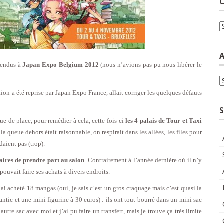
C
C
A
rendus à
Japan Expo Belgium 2012
(nous n’avions pas pu nous libérer le
A
ion a été reprise par Japan Expo France, allait corriger les quelques défauts
S
ue de place, pour remédier à cela, cette fois-ci
les 4 palais de Tour et Taxi
 la queue dehors était raisonnable, on respirait dans les allées, les files pour
aient pas (trop).
aires de prendre part au salon
. Contrairement à l’année dernière où il n’y
vait faire ses achats à divers endroits.
’ai acheté 18 mangas (oui, je sais c’est un gros craquage mais c’est quasi la
tic et une mini figurine à 30 euros) : ils ont tout bourré dans un mini sac
autre sac avec moi et j’ai pu faire un transfert, mais je trouve ça très limite