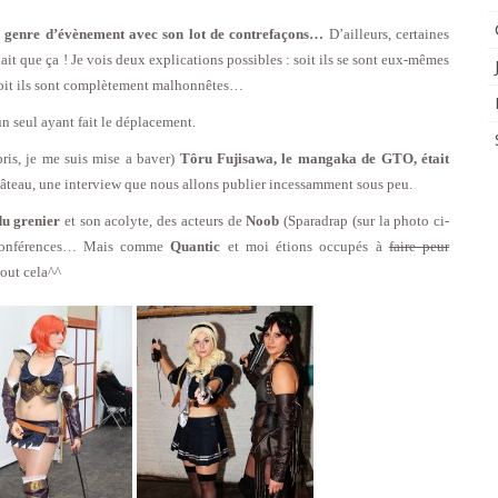
ce genre d’évènement avec son lot de contrefaçons…
D’ailleurs, certaines
ait que ça ! Je vois deux explications possibles : soit ils se sont eux-mêmes
) soit ils sont complètement malhonnêtes…
un seul ayant fait le déplacement.
ris, je me suis mise a baver)
Tôru Fujisawa, le mangaka de GTO, était
 gâteau, une interview que nous allons publier incessamment sous peu.
u grenier
et son acolyte, des acteurs de
Noob
(Sparadrap (sur la photo ci-
ou conférences… Mais comme
Quantic
et moi étions occupés à
faire peur
tout cela^^