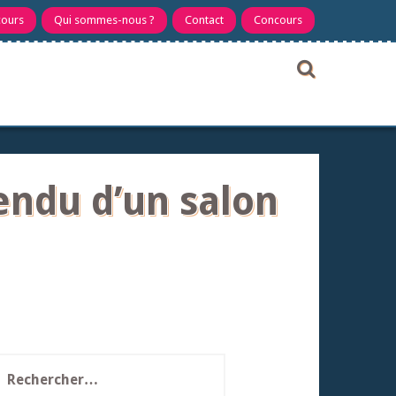
cours
Qui sommes-nous ?
Contact
Concours
endu d’un salon
echercher :