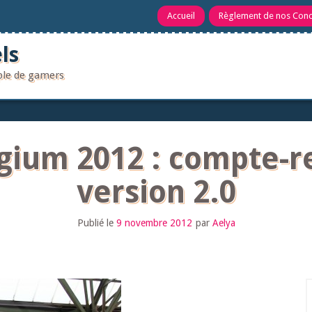
Accueil
Règlement de nos Con
ls
uple de gamers
gium 2012 : compte-r
version 2.0
Publié le
9 novembre 2012
par
Aelya
R