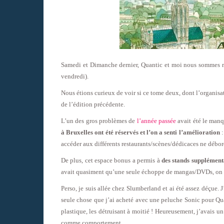
Samedi et Dimanche dernier, Quantic et moi nous sommes 
vendredi).
Nous étions curieux de voir si ce tome deux, dont l’organisat
de l’édition précédente.
L’un des gros problèmes de
l’année passée
avait été le manq
à Bruxelles ont été réservés et l’on a senti l’amélioration
:
accéder aux différents restaurants/scènes/dédicaces ne débord
De plus, cet espace bonus a permis à
des stands supplément
avait quasiment qu’une seule échoppe de mangas/DVDs, on pou
Perso, je suis allée chez Slumberland et ai été assez déçue. J
seule chose que j’ai acheté avec une peluche Sonic pour Quan
plastique, les détruisant à moitié ! Heureusement, j’avais un 
comme comportement…