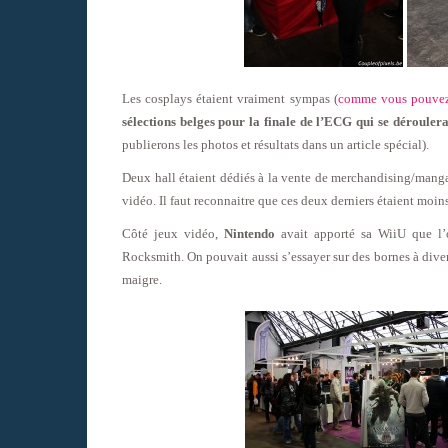
Les cosplays étaient vraiment sympas (
comme vous pouvez l
sélections belges pour la finale de l’ECG qui se déroule
publierons les photos et résultats dans un article spécial).
Deux hall étaient dédiés à la vente de merchandising/mangas,
vidéo. Il faut reconnaitre que ces deux derniers étaient moin
Côté jeux vidéo,
Nintendo
avait apporté sa WiiU que l’
Rocksmith. On pouvait aussi s’essayer sur des bornes à dive
maigre.