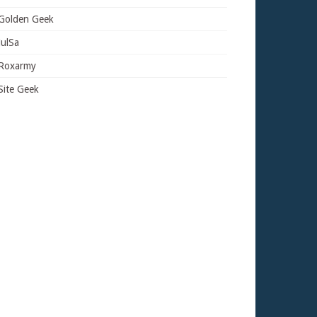
Golden Geek
JulSa
Roxarmy
Site Geek