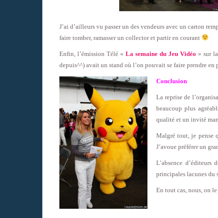
J’ai d’ailleurs vu passer un des vendeurs avec un carton remp
faire tomber, ramasser un collector et partir en courant
Enfin, l’émission Télé «
La semaine du Jeu Vidéo
» sur la
depuis^^) avait un stand où l’on pouvait se faire prendre en p
Conclusion
La reprise de l’organis
beaucoup plus agréable
qualité et un invité ma
Malgré tout, je pense q
J’avoue préférer un gra
L’absence d’éditeurs 
principales lacunes du 
En tout cas, nous, on le 