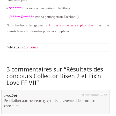
–
S******
(via son commentaire sur le Blog)
–
J***** G******
(via sa participation Facebook)
Nous invitons les gagnants
à nous contacter au plus vite
pour nous
fournir leurs coordonnées postales complètes.
Publié dans
Concours
3 commentaires sur “
Résultats des
concours Collector Risen 2 et Pix’n
Love FF VII
”
8 novembre 2012
mazbot
Félicitation aux heureux gagnants et vivement le prochain
concours.