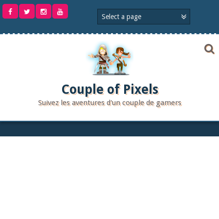
Aller
au
contenu
Couple of Pixels
Suivez les aventures d'un couple de gamers