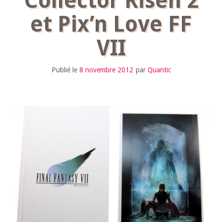
Collector Risen 2
et Pix’n Love FF
VII
Publié le
8 novembre 2012
par
Quantic