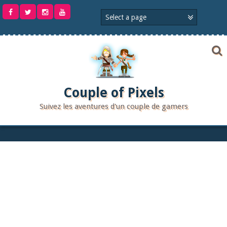
Aller
au
contenu
Couple of Pixels
Suivez les aventures d'un couple de gamers