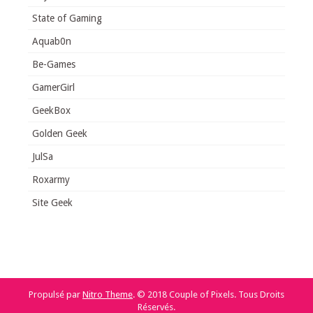
State of Gaming
Aquab0n
Be-Games
GamerGirl
GeekBox
Golden Geek
JulSa
Roxarmy
Site Geek
Propulsé par
Nitro Theme
.
© 2018 Couple of Pixels. Tous Droits
Réservés.