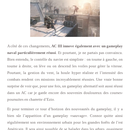
A côté de ces changements,
AC III innove également avec un gameplay
naval particulièrement réussi
. Et pourtant, je ne partais pas convaincu.
Bien entendu, le contrôle du navire est simpliste : on tourne à gauche, on
tourne à droite, on lève ou on descend les voiles pour gérer la vitesse.
Pourtant, la gestion du vent, la houle hyper réaliste et l’intensité des
combats rendent ces missions incroyablement réussies. Une vraie bonne
surprise de voir que, pour une fois, un gameplay alternatif soit aussi réussi
dans un AC car je garde encore des souvenirs douloureux des courses-
poursuites en charrette d’Ezio.
Et pour terminer ce tour d’horizon des nouveautés du gameplay, il y a
bien sûr l’apparition d’un gameplay «sauvage». Connor quitte ainsi
régulièrement son environnement urbain pour les grandes forêts de l’est
Américain. Il sera ainsi possible de se balader dans les arbres, quasiment