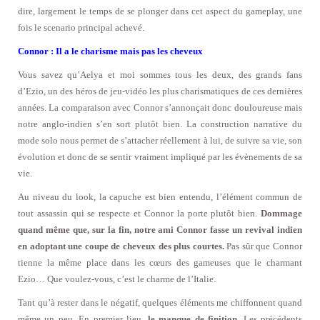
dire, largement le temps de se plonger dans cet aspect du gameplay, une
fois le scenario principal achevé.
Connor : Il a le charisme mais pas les cheveux
Vous savez qu’Aelya et moi sommes tous les deux, des grands fans
d’Ezio, un des héros de jeu-vidéo les plus charismatiques de ces dernières
années. La comparaison avec Connor s’annonçait donc douloureuse mais
notre anglo-indien s’en sort plutôt bien. La construction narrative du
mode solo nous permet de s’attacher réellement à lui, de suivre sa vie, son
évolution et donc de se sentir vraiment impliqué par les évènements de sa
vie.
Au niveau du look, la capuche est bien entendu, l’élément commun de
tout assassin qui se respecte et Connor la porte plutôt bien.
Dommage
quand même que, sur la fin, notre ami Connor fasse un revival indien
en adoptant une coupe de cheveux des plus courtes.
Pas sûr que Connor
tienne la même place dans les cœurs des gameuses que le charmant
Ezio… Que voulez-vous, c’est le charme de l’Italie.
Tant qu’à rester dans le négatif, quelques éléments me chiffonnent quand
même un peu. En premier lieu,
le manque de finition
. Les précédents