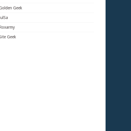
Golden Geek
JulSa
Roxarmy
Site Geek