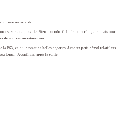
ne version incroyable.
l’on est sur une portable. Bien entendu, il faudra aimer le genre mais n
ous
ers de courses survitaminées
.
ec la PS3, ce qui promet de belles bagarres. Juste un petit bémol relatif aux
u long… A confirmer après la sortie.