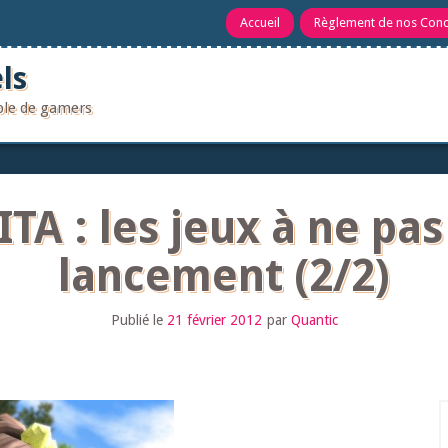
Accueil
Règlement de nos Con
ls
uple de gamers
ITA : les jeux à ne p
lancement (2/2)
Publié le
21 février 2012
par
Quantic
R