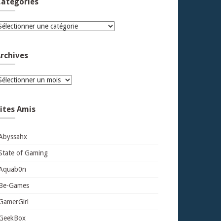
atégories
atégories
rchives
rchives
ites Amis
Abyssahx
State of Gaming
Aquab0n
Be-Games
GamerGirl
GeekBox