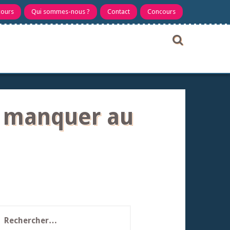
cours
Qui sommes-nous ?
Contact
Concours
as manquer au
echercher :