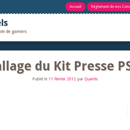
Accueil
Règlement de nos Con
ls
uple de gamers
llage du Kit Presse PS
Publié le
11 février 2012
par
Quantic
R