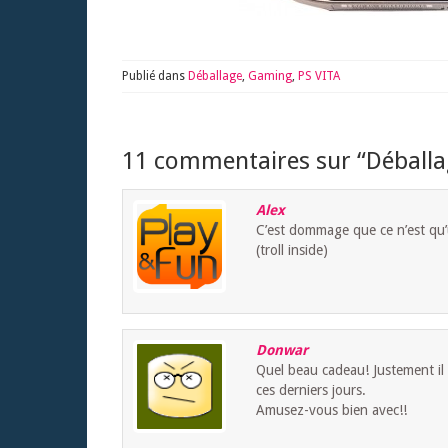
Publié dans
Déballage
,
Gaming
,
PS VITA
11 commentaires sur “
Déballa
Alex
C’est dommage que ce n’est qu’
(troll inside)
Donwar
Quel beau cadeau! Justement il m
ces derniers jours.
Amusez-vous bien avec!!