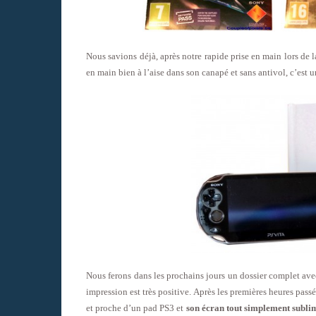
Nous savions déjà, après notre rapide prise en main lors de
en main bien à l’aise dans son canapé et sans antivol, c’est un
Nous ferons dans les prochains jours un dossier complet avec
impression est très positive. Après les premières heures pass
et proche d’un pad PS3 et
son écran tout simplement subli