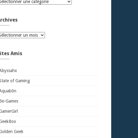
atégories
rchives
rchives
ites Amis
Abyssahx
State of Gaming
Aquab0n
Be-Games
GamerGirl
GeekBox
Golden Geek