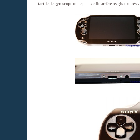
tactile, le gyroscope ou le pad tactile arrière réagissent très