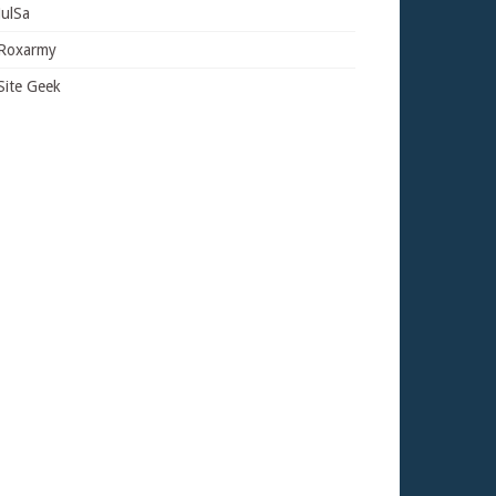
JulSa
Roxarmy
Site Geek