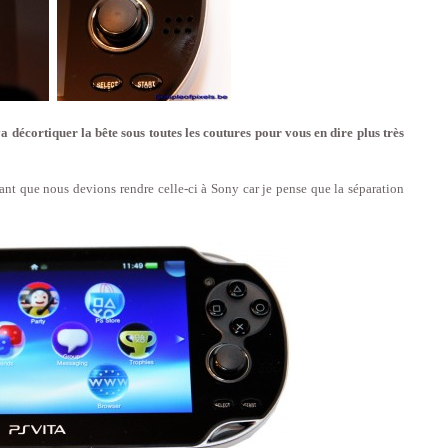
 décortiquer la bête sous toutes les coutures pour vous en dire plus très
ant que nous devions rendre celle-ci à Sony car je pense que la séparation