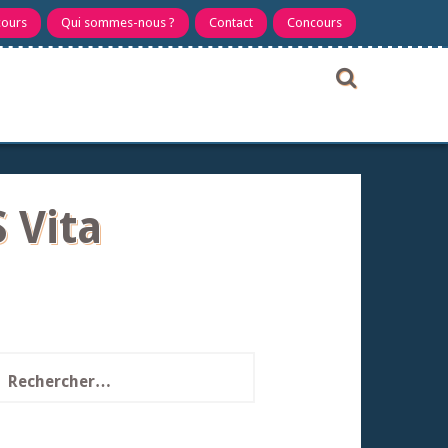
cours
Qui sommes-nous ?
Contact
Concours
 Vita
echercher :