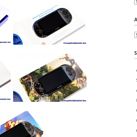
C
A
A
S