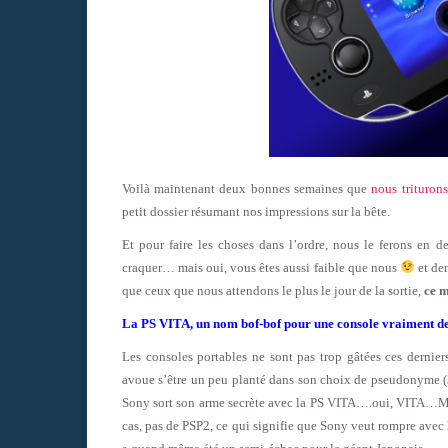
Voilà maintenant deux bonnes semaines que
nous trituron
petit dossier résumant nos impressions sur la bête.
Et pour faire les choses dans l’ordre, nous le ferons en d
craquer… mais oui, vous êtes aussi faible que nous
et dem
que ceux que nous attendons le plus le jour de la sortie,
ce m
La PS VITA, un nom bof-bof pour une console vraiment de
Les consoles portables ne sont pas trop gâtées ces dern
avoue s’être un peu planté dans son choix de pseudonyme (
Sony sort son arme secrète avec la PS VITA….oui, VITA…Mou
cas, pas de PSP2, ce qui signifie que Sony veut rompre avec 