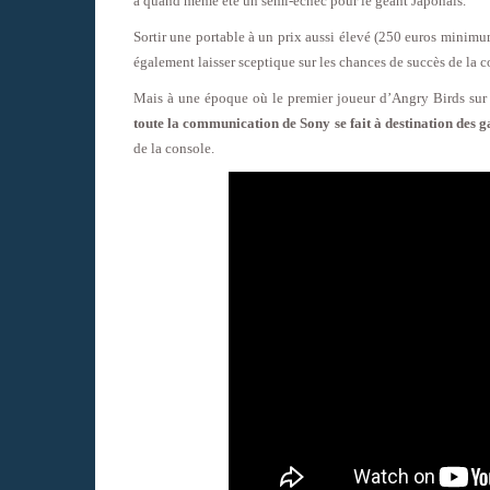
a quand même été un semi-échec pour le géant Japonais.
Sortir une portable à un prix aussi élevé (250 euros minimum
également laisser sceptique sur les chances de succès de la
Mais à une époque où le premier joueur d’Angry Birds sur 
toute la communication de Sony se fait à destination des 
de la console.