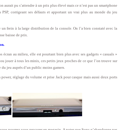
 aurait pu s’attendre à un prix plus élevé mais ce n’est pas un smartphone
la PSP, corrigeant ses défauts et apportant un vrai plus au monde du jeu
n frein à la large distribution de la console. On l’a bien constaté avec la
se baisse de prix.
on.
s écran au milieu, elle est pourtant bien plus avec ses gadgets « casuals »
 ou jouer à tous les minis, ces petits jeux proches de ce que l’on trouve sur
le du jeu auprès d’un public moins gamers.
power, réglage du volume et prise Jack pour casque mais aussi deux ports
e vous pourrez vous procurer en magasin. A noter que Sony n’abandonne pas