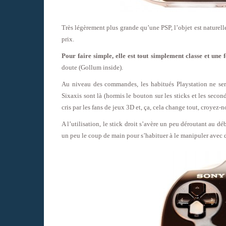
Très légèrement plus grande qu’une PSP, l’objet est naturel
prix.
Pour faire simple, elle est tout simplement classe et une
doute (Gollum inside).
Au niveau des commandes, les habitués Playstation ne sero
Sixaxis sont là (hormis le bouton sur les sticks et les secon
cris par les fans de jeux 3D et, ça, cela change tout, croyez-n
A l’utilisation, le stick droit s’avère un peu déroutant au dé
un peu le coup de main pour s’habituer à le manipuler avec de