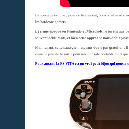
Le message est clair, pour ce lancement, Sony s’adresse à son
les hardcore gamers.
Et à une époque où Nintendo et Microsoft ne jurent que par
souvent débilitants, et bien cette approche nous a fait plaisi
Maintenant, cette stratégie n’est sans doute pas gratuite… Il
euros le jour de la sortie pour une console portable alors qu
Pour autant, la PS VITA est un vrai petit bijou qui nous a 