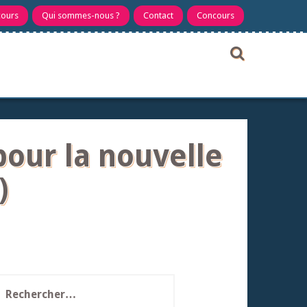
cours
Qui sommes-nous ?
Contact
Concours
pour la nouvelle
)
echercher :