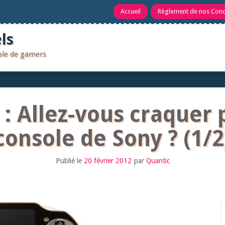
Accueil
Règlement de nos Con
ls
uple de gamers
 : Allez-vous craquer 
console de Sony ? (1/2
Publié le
20 février 2012
par
Quantic
R