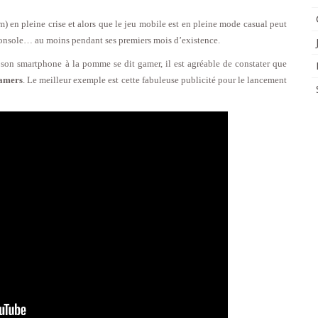
) en pleine crise et alors que le jeu mobile est en pleine mode casual peut
 console… au moins pendant ses premiers mois d’existence.
son smartphone à la pomme se dit gamer, il est agréable de constater que
gamers
. Le meilleur exemple est cette fabuleuse publicité pour le lancement