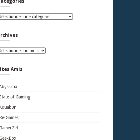
atégories
atégories
rchives
rchives
ites Amis
Abyssahx
State of Gaming
Aquab0n
Be-Games
GamerGirl
GeekBox