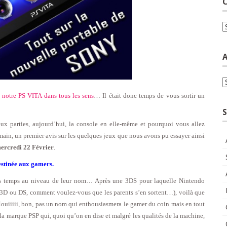
C
C
A
A
s notre PS VITA dans tous les sens
… Il était donc temps de vous sortir un
S
eux parties, aujourd’hui, la console en elle-même et pourquoi vous allez
ain, un premier avis sur les quelques jeux que nous avons pu essayer ainsi
ercredi 22 Février
.
stinée aux gamers.
iers temps au niveau de leur nom… Après une 3DS pour laquelle Nintendo
3D ou DS, comment voulez-vous que les parents s’en sortent…), voilà que
iiiii, bon, pas un nom qui enthousiasmera le gamer du coin mais en tout
la marque PSP qui, quoi qu’on en dise et malgré les qualités de la machine,