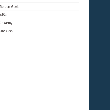
Golden Geek
JulSa
Roxarmy
Site Geek