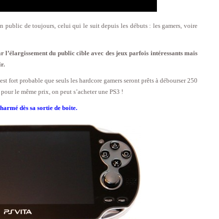
 public de toujours, celui qui le suit depuis les débuts : les gamers, voire
 l’élargissement du public cible avec des jeux parfois intéressants mais
r.
 est fort probable que seuls les hardcore gamers seront prêts à débourser 250
e pour le même prix, on peut s’acheter une PS3 !
charmé dès sa sortie de boite.