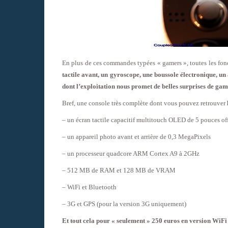
En plus de ces commandes typées « gamers », toutes les fon
tactile avant, un gyroscope, une boussole électronique, un
dont l’exploitation nous promet de belles surprises de ga
Bref, une console très complète dont vous pouvez retrouver
– un écran tactile capacitif multitouch OLED de 5 pouces of
– un appareil photo avant et arrière de 0,3 MegaPixels
– un processeur quadcore ARM Cortex A9 à 2GHz
– 512 MB de RAM et 128 MB de VRAM
– WiFi et Bluetooth
– 3G et GPS (pour la version 3G uniquement)
Et tout cela pour « seulement » 250 euros en version WiFi