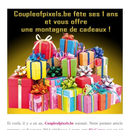
Et voilà, il y a un an,
Coupleofpixels.be
naissait. Notre premier article
remonte au 9 janvier 2011 (dédicace à notre ami
BloGames
qui est né