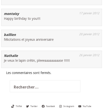
17 janvier 2012
montoisy
Happy birthday to you!!!
20 janvier 2012
baillien
félicitations et joyeux anniversaire
26 janvier 2012
Nathalie
Je veux le lapin crétin, pleeeaaaaaaaaase !!!!!!
Les commentaires sont fermés.
Rechercher :
TikTok
Twitter
Facebook
Instagram
YouTube