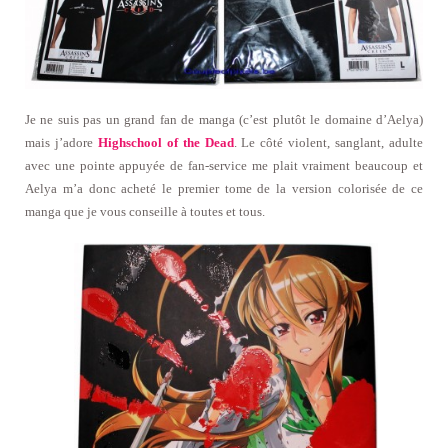
Je ne suis pas un grand fan de manga (c’est plutôt le domaine d’Aelya)
mais j’adore
Highschool of the Dead
. Le côté violent, sanglant, adulte
avec une pointe appuyée de fan-service me plait vraiment beaucoup et
Aelya m’a donc acheté le premier tome de la version colorisée de ce
manga que je vous conseille à toutes et tous.