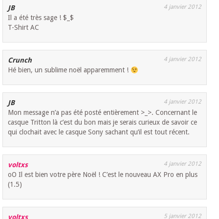
4 janvier 2012
JB
Il a été très sage ! $_$
T-Shirt AC
4 janvier 2012
Crunch
Hé bien, un sublime noël apparemment !
4 janvier 2012
JB
Mon message n’a pas été posté entièrement >_>. Concernant le
casque Tritton là c’est du bon mais je serais curieux de savoir ce
qui clochait avec le casque Sony sachant qu’il est tout récent.
4 janvier 2012
voltxs
oO Il est bien votre père Noël ! C’est le nouveau AX Pro en plus
(1.5)
5 janvier 2012
voltxs