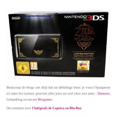
Beaucoup de blogs ont déjà fait un déballage donc je vous l’épargnerai
ici mais les curieux peuvent aller jeter un oeil chez nos amis :
Damonx
,
Gohanblog ou encore
Blogames
.
On continue avec
l’intégrale de Caprica en Blu-Ray