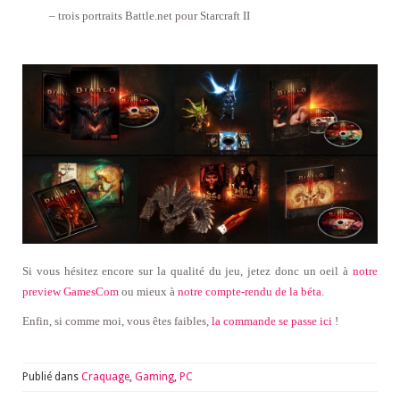
– trois portraits Battle.net pour Starcraft II
Si vous hésitez encore sur la qualité du jeu, jetez donc un oeil à
notre
preview GamesCom
ou mieux à
notre compte-rendu de la béta
.
Enfin, si comme moi, vous êtes faibles,
la commande se passe ici
!
Publié dans
Craquage
,
Gaming
,
PC