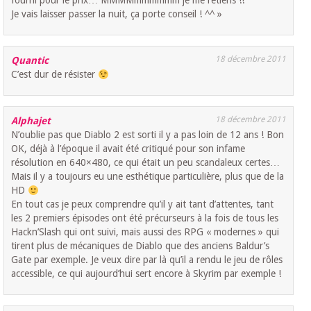
fourni pour le prix… MMMMmmmmmm je me retiens !!
Je vais laisser passer la nuit, ça porte conseil ! ^^ »
18 décembre 2011
Quantic
C’est dur de résister
18 décembre 2011
Alphajet
N’oublie pas que Diablo 2 est sorti il y a pas loin de 12 ans ! Bon
OK, déjà à l’époque il avait été critiqué pour son infame
résolution en 640×480, ce qui était un peu scandaleux certes…
Mais il y a toujours eu une esthétique particulière, plus que de la
HD
En tout cas je peux comprendre qu’il y ait tant d’attentes, tant
les 2 premiers épisodes ont été précurseurs à la fois de tous les
Hackn’Slash qui ont suivi, mais aussi des RPG « modernes » qui
tirent plus de mécaniques de Diablo que des anciens Baldur’s
Gate par exemple. Je veux dire par là qu’il a rendu le jeu de rôles
accessible, ce qui aujourd’hui sert encore à Skyrim par exemple !