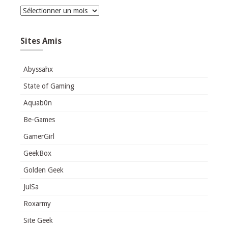
Archives
Sites Amis
Abyssahx
State of Gaming
Aquab0n
Be-Games
GamerGirl
GeekBox
Golden Geek
JulSa
Roxarmy
Site Geek