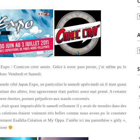
C
C
A
A
Expo / Comicon cette année. Grâce à notre pass presse, j’ai même pu le
S
 donc Vendredi et Samedi.
onde côté Japan Expo, en particulier le samedi après-midi où il était quasi
arlant des allées, leur agencement était parfois assez mal pensé. A certains
ement étroites, portant préjudices aux stands concernés.
t, était quasi impraticable le samedi tellement il y avait de mondes dans des
créations étaient vraiment très belles comme nous avons pu le constater
lièrement Esaïkha Création et My Oppa. J’arrête ici ma parenthèse « girly »,
chose