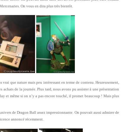
ercenaries. On vous en dira plus très bientôt.
s vrai que nature mais peu intéressant en terme de contenu. Heureusement,
 les achats de la journée. Plus tard, nous avons pu assister à une présentation
y et même si on n’y a pas encore touché, il promet beaucoup ! Mais plus
univers de Dragon Ball assez impressionnante. On pouvait aussi admirer de
a licence annoncé récemment.