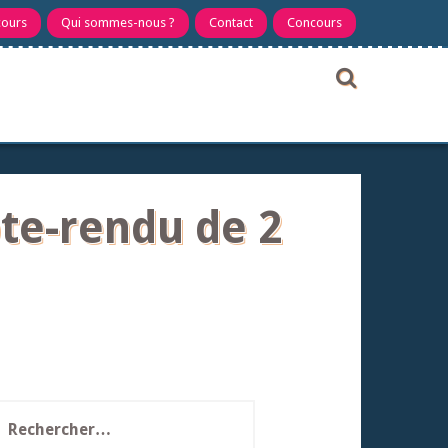
cours
Qui sommes-nous ?
Contact
Concours
te-rendu de 2
echercher :