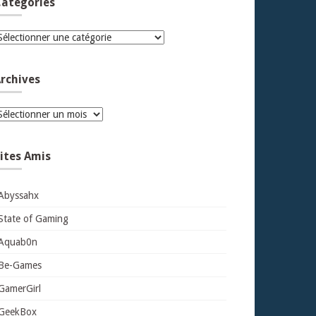
atégories
atégories
rchives
rchives
ites Amis
Abyssahx
State of Gaming
Aquab0n
Be-Games
GamerGirl
GeekBox