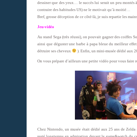
dessiner que des yeux… le succès lui serait un peu montés à l
contraire des habitudes US) ne le motivait qu’à moitié…
Bref, grosse déception de ce côté-là, je suis repartie les main
Jeu-vidéo
Au stand Sega (très réussi), on pouvait gagner des coiffes So
ainsi que déguster une barbe à papa bleue du meilleur effet
détruire ses cheveux
). Enfin, un mini-musée dédié aux 20
On vous prépare d’ailleurs une petite vidéo pour vous faire r
Chez Nintendo, un musée était dédié aux 25 ans de Zelda av
resté longtemps en admiration devant le game&watch du cé