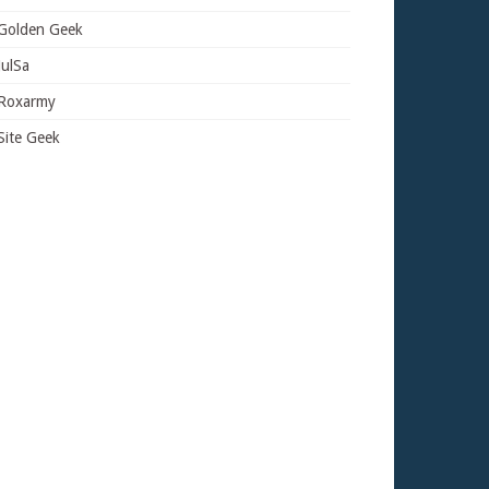
Golden Geek
JulSa
Roxarmy
Site Geek