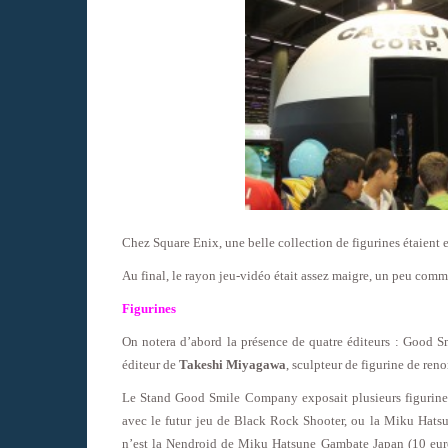
Chez Square Enix, une belle collection de figurines étaient e
Au final, le rayon jeu-vidéo était assez maigre, un peu com
Figurines
On notera d’abord la présence de quatre éditeurs : Good S
éditeur de
Takeshi Miyagawa
, sculpteur de figurine de ren
Le Stand Good Smile Company exposait plusieurs figurin
avec le futur jeu de Black Rock Shooter, ou la Miku Hatsu
n’est la Nendroid de Miku Hatsune Gambate Japan (10 euros