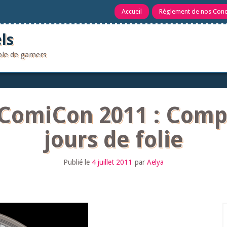
Accueil
Règlement de nos Con
ls
uple de gamers
 ComiCon 2011 : Comp
jours de folie
Publié le
4 juillet 2011
par
Aelya
R