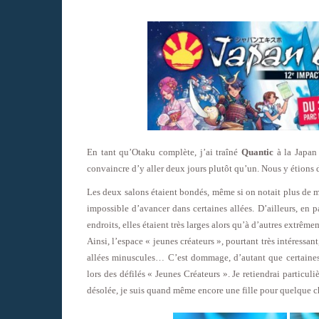
En tant qu’Otaku complète, j’ai traîné
Quantic
à la Japan 
convaincre d’y aller deux jours plutôt qu’un. Nous y étions
Les deux salons étaient bondés, même si on notait plus de m
impossible d’avancer dans certaines allées. D’ailleurs, en p
endroits, elles étaient très larges alors qu’à d’autres extrêm
Ainsi, l’espace « jeunes créateurs », pourtant très intéressan
allées minuscules… C’est dommage, d’autant que certaines 
lors des défilés « Jeunes Créateurs ». Je retiendrai particu
désolée, je suis quand même encore une fille pour quelque 