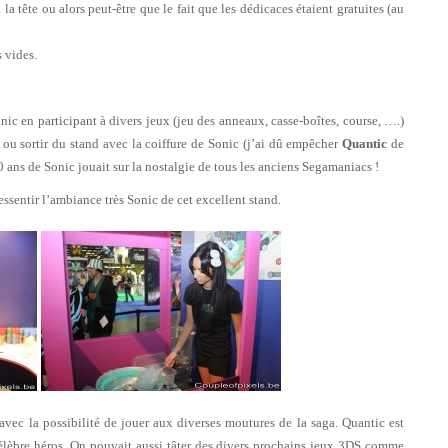
a tête ou alors peut-être que le fait que les dédicaces étaient gratuites (au
s vides.
nic en participant à divers jeux (jeu des anneaux, casse-boîtes, course, ….)
 ou sortir du stand avec la coiffure de Sonic (j’ai dû empêcher
Quantic
de
 ans de Sonic jouait sur la nostalgie de tous les anciens Segamaniacs !
essentir l’ambiance très Sonic de cet excellent stand.
ec la possibilité de jouer aux diverses moutures de la saga. Quantic est
lèbre héros. On pouvait aussi tâter des divers prochains jeux 3DS comme