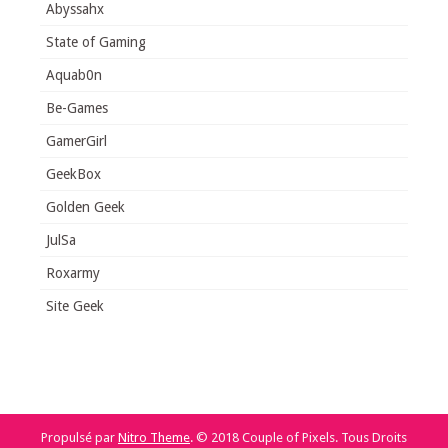
Abyssahx
State of Gaming
Aquab0n
Be-Games
GamerGirl
GeekBox
Golden Geek
JulSa
Roxarmy
Site Geek
Propulsé par
Nitro Theme
.
© 2018 Couple of Pixels. Tous Droits