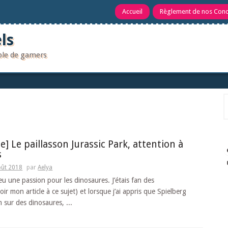
Accueil
Règlement de nos Con
ls
uple de gamers
R
] Le paillasson Jurassic Park, attention à
s
oût 2018
par
Aelya
 eu une passion pour les dinosaures. J’étais fan des
oir mon article à ce sujet) et lorsque j’ai appris que Spielberg
lm sur des dinosaures, ...