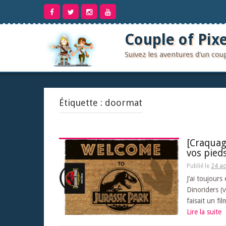
Aller
au
contenu
Couple of Pixe
Suivez les aventures d'un co
Étiquette :
doormat
[Craquage
vos pied
Publié le
24 a
J’ai toujours
Dinoriders (v
faisait un fi
Lire la suite