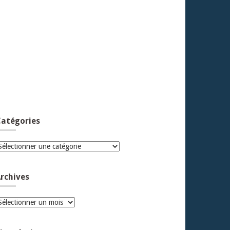
atégories
atégories
rchives
rchives