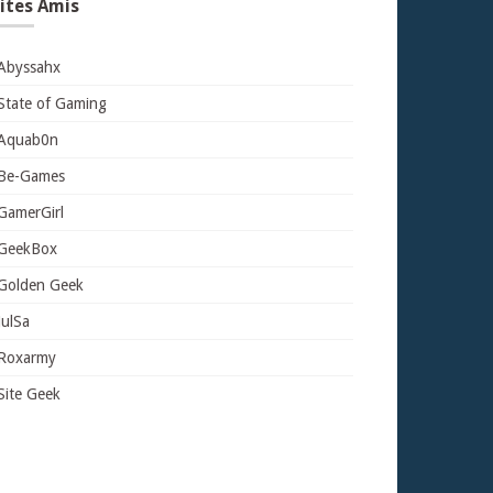
ites Amis
Abyssahx
State of Gaming
Aquab0n
Be-Games
GamerGirl
GeekBox
Golden Geek
JulSa
Roxarmy
Site Geek