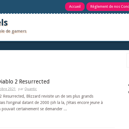
Accueil
Règlement de nos Con
ls
uple de gamers
R
Diablo 2 Resurrected
tobre 2021
par
Quantic
2 Resurrected, Blizzard revisite un de ses plus grands
ais l’original datant de 2000 (oh la la, j’étais encore jeune à
n pouvait certainement se demander ...