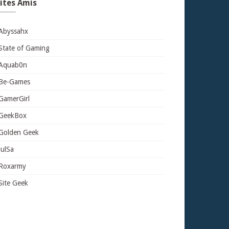
ites Amis
Abyssahx
State of Gaming
Aquab0n
Be-Games
GamerGirl
GeekBox
Golden Geek
JulSa
Roxarmy
Site Geek