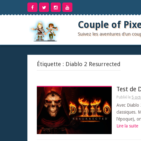
Aller
au
contenu
Couple of Pixe
Suivez les aventures d'un co
Étiquette :
Diablo 2 Resurrected
Test de 
Publié le
5 oc
Avec Diablo 
classiques. M
l’époque), o
Lire la suite