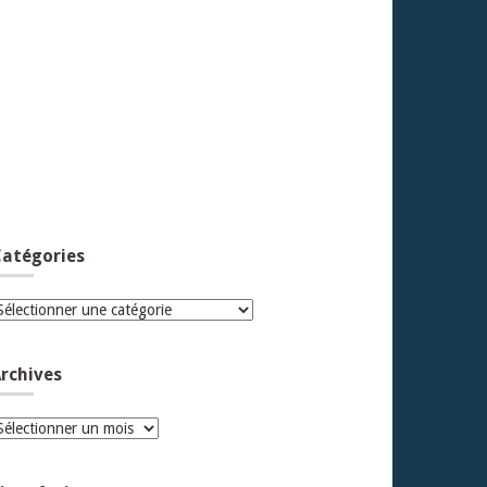
atégories
atégories
rchives
rchives