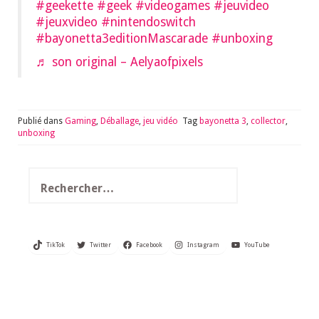
#geekette
#geek
#videogames
#jeuvideo
#jeuxvideo
#nintendoswitch
#bayonetta3editionMascarade
#unboxing
♬ son original – Aelyaofpixels
Publié dans
Gaming
,
Déballage
,
jeu vidéo
Tag
bayonetta 3
,
collector
,
unboxing
Rechercher :
TikTok
Twitter
Facebook
Instagram
YouTube