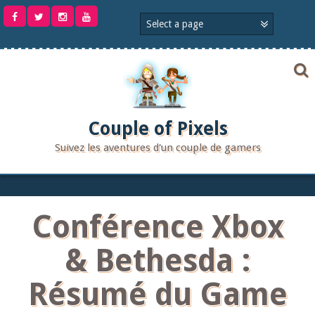
Aller
au
contenu
Couple of Pixels
Suivez les aventures d'un couple de gamers
Conférence Xbox
& Bethesda :
Résumé du Game