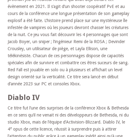
évènement en 2021. Il s’agit d’un shooter coopératif PvE et au
cours de la conférence une longue présentation de son gameplay
explosif a été faite. L’histoire prend place sur une mystérieuse île
infestée de vampires où les joueurs devront chasser les créatures
de la nuit. Ce jeu vous fait découvrir les 4 personnages que sont
Jacob Boyer, un sniper ; l’ingénieur Remi de la ROSA ; Devinder
Crousley, un utilisateur de piège, et Layla Ellison, une
télékinésiste. Chacun de ces personnages dispose de capacités
spéciales afin de survivre et combattre ces êtres suceurs de sang.
Red Fall est jouable en solo ou à plusieurs et affichait un level
design orienté sur la verticalité. Ce titre sera lancé en début
d’année 2023 sur PC et consoles Xbox.
Diablo IV
Ce titre fut l’une des surprises de la conférence Xbox & Bethesda
en ce sens qu’il ne venait ni des développeurs de Bethesda, ni du
studio Xbox, mais de l’équipe d’Activision-Blizzard. Diablo IV, le
e
4
opus de cette licence, réussit à surprendre puis à attirer
l’attention du public grâce à un gameplay inédit ainsi qu’à une