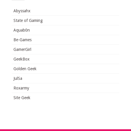
Abyssahx
State of Gaming
Aquab0n
Be-Games
GamerGirl
GeekBox
Golden Geek
JulSa
Roxarmy
Site Geek