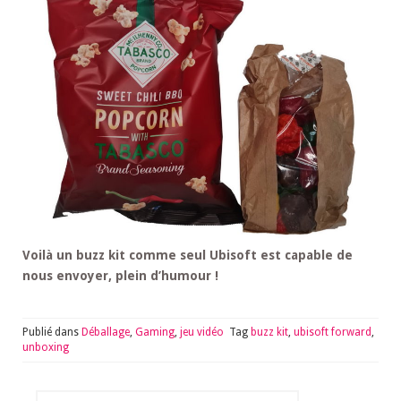
Voilà un buzz kit comme seul Ubisoft est capable de
nous envoyer, plein d’humour !
Publié dans
Déballage
,
Gaming
,
jeu vidéo
Tag
buzz kit
,
ubisoft forward
,
unboxing
Rechercher :